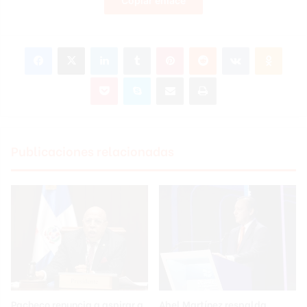
Copiar enlace
Facebook
X
LinkedIn
Tumblr
Pinterest
Reddit
VKontakte
Odnoklassniki
Pocket
Skype
Compartir por correo electrónico
Imprimir
Publicaciones relacionadas
Pacheco renuncia a aspirar a
Abel Martínez respalda