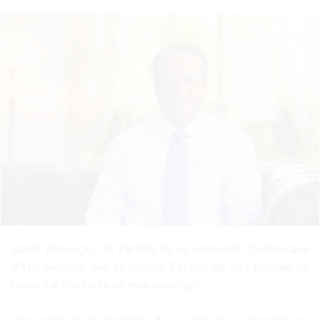
a
n
e
m
a
i
l
Santo Domingo.- El Partido de la Liberación Dominicana
(PLD) anunció que el Comité Político de esa entidad se
reunirá al mediodía de este domingo.