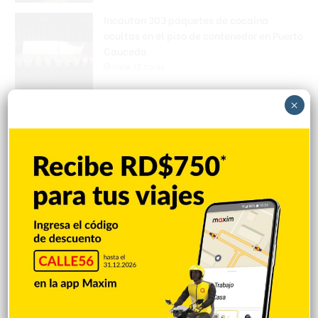
Incautan 303 paquetes de cocaína
ocultas en el piso de contenedor en Puerto
Caucedo
Hace 13 horas
×
Condenan dominicano a 14 años de
prisión por narcotráfico en Nueva York
Hace 13 horas
Galilea Montijo sobre críticas a su rostro:
«Me están tratando como si tuviera una
parálisis»
Hace 13 horas
Explorar categorias