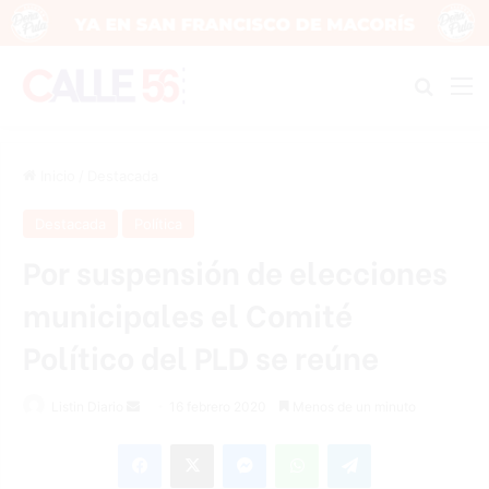
Buscar
M
Inicio
/
Destacada
Destacada
Política
Por suspensión de elecciones
municipales el Comité
Político del PLD se reúne
Listin Diario
S
16 febrero 2020
Menos de un minuto
e
Facebook
X
Messenger
WhatsApp
Telegram
n
d