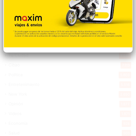
Destacada
16.366
Nacionales
14.575
Deportes
11.499
Internacionales
10.855
Tu Ciudad
7.547
Cibao
7.113
Política
5.603
Entretenimiento
5.516
New York
2.650
Opinión
1.877
Videos
1.871
Economía
928
Salud
503