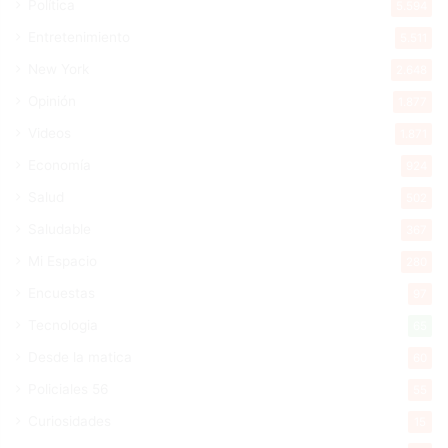
Política
5.594
Entretenimiento
5.511
New York
2.648
Opinión
1.877
Videos
1.871
Economía
924
Salud
502
Saludable
367
Mi Espacio
280
Encuestas
97
Tecnologia
65
Desde la matica
60
Policiales 56
55
Curiosidades
15