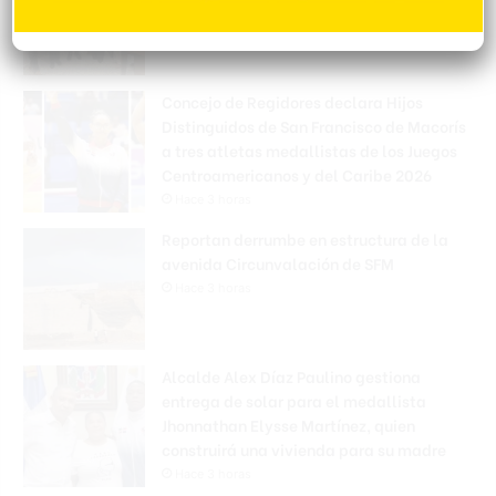
firmar convenio
Hace 1 hora
Concejo de Regidores declara Hijos
Distinguidos de San Francisco de Macorís
a tres atletas medallistas de los Juegos
Centroamericanos y del Caribe 2026
Hace 3 horas
Reportan derrumbe en estructura de la
avenida Circunvalación de SFM
Hace 3 horas
Alcalde Alex Díaz Paulino gestiona
entrega de solar para el medallista
Jhonnathan Elysse Martínez, quien
construirá una vivienda para su madre
Hace 3 horas