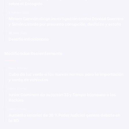
sobre el Escogido
9 febrero 2021
Miriam Germán dirige investigación contra Donald Guerrero
y Simón Lizardo por presunta corrupción, desfalco y estafa
28 junio 2021
Desafío inflacionario
Modificadas Recientemente
Hace 3 horas
Cuba da luz verde a las nuevas normas para la importación
y venta de vehículos
Hace 3 horas
Junior Caminero da su jonrón 33 y Tampa blanquea a los
Rockies
Hace 3 horas
Aumento salarial de 30 % Poder Judicial genera debate en
la RD