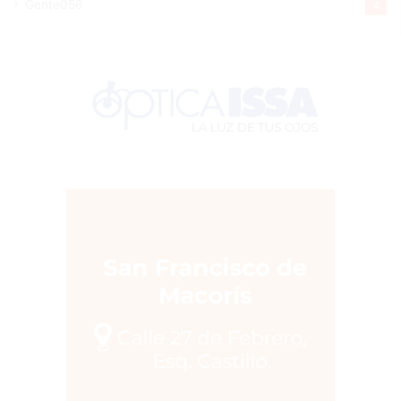
Gente056
4