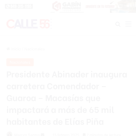
Buscar
M
Inicio
/
Nacionales
Nacionales
Presidente Abinader inaugura
carretera Comendador –
Guaroa – Macasías que
impactará a más de 65 mil
habitantes de Elías Piña
Send
Marcos Santos
15 febrero 2025
2 minutos de lectura