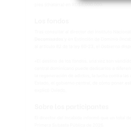
pies (chatarra) en RD$8,000,000.
Los fondos
Tras consultar al director del Instituto Nacion
Decomisados
y en Extinción de Dominio (Inca
al artículo 82 de la ley 60-23, el Gobierno dis
«El destino de los fondos, una vez son vendido
central dominicano puede dedicarlos a diferent
la regeneración de adictos, la lucha contra las 
Estado, el gobierno central, de cómo poner est
explicó Oviedo.
Sobre los participantes
El director del Incabide informó que un total d
Primera Subasta Pública de 2026.