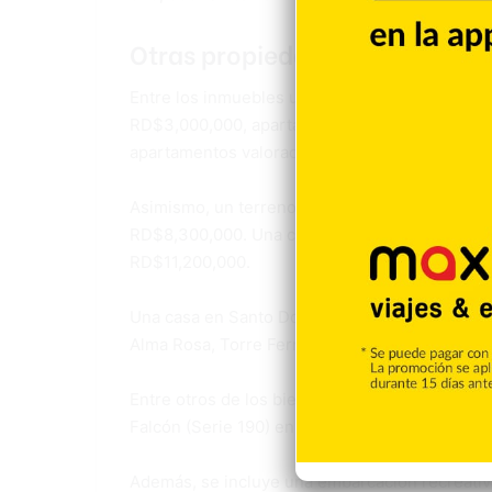
Otras propiedades
Entre los inmuebles ubicados en el Gran San
RD$3,000,000, apartamentos en la Evaristo Mo
apartamentos valorados en 8,000,000 y RD$20
Asimismo, un terreno en Pedro Brand en RD$3
RD$8,300,000. Una casa en Santo Domingo Oest
RD$11,200,000.
Una casa en Santo Domingo Este, sector Fran
Alma Rosa, Torre Ferrel II, a RD$8,200,000.
Entre otros de los bienes figura la aeronave 
Falcón (Serie 190) en RD$95,200,000.
Además, se incluye una embarcación recreativ