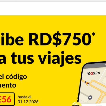
y ofrecer una cantidad de dinero por un bien.
o chatarras como en perfecto estado, seguido de motores en
 relojes y joyas valorados entre RD$9,500 y RD$100,000.
e ellos, apartamentos en
Boca Chica en Boca del Mar
0,000 y vendidos en un monto que oscila entre
cuadrados ubicados en el municipio
cabecera
0, fueron vendidos en montos entre 1,350,000 y fue
ra incluida costaba 1,000,000; se vendió en 2,860,000.
 valorado en RD$30,250,000, fue vendido en el mismo
íbe, a un precio de RD$6, 250, 000 fue vendido en RD$8,
 en RD$25,300,000 fue vendido en RD$32,500,000.