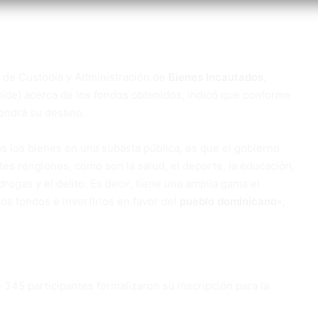
al de Custodia y Administración de
Bienes Incautados,
bide) acerca de los fondos obtenidos, indicó que conforme
pondrá su destino.
s los bienes en una subasta pública, es que el gobierno
es renglones, como son la salud, el deporte, la educación,
drogas y el delito. Es decir, tiene una amplia gama el
os fondos e invertirlos en favor del
pueblo dominicano
«,
e 345 participantes formalizaron su inscripción para la