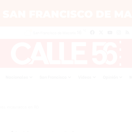
℃
Facebook
X
YouTube
Inst
R
16
San Francisco de Macoris
Nacionales
San Francisco
Videos
Opinión
M
enes incautados en RD