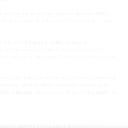
de la
Dirección General de Impuestos Internos (DGII),
la
blica de un cuerpo de notarios y de la persona que subasta
un total de 143 bienes. El catálogo incluye
46
as, dos aeronaves, un yate de recreación, un barco
uatro vehículos, 49 relojes, 34 prendas y cuatro lotes de
dades relacionados al confeso narcotraficante
José David
s personas. Las propiedades subastadas están en Santo
 Dolio, Bayahíbe, Bávaro, Cap Cana, La Romana, Barahona y
a, dieron
apertura a la subasta,
mientras cientos de