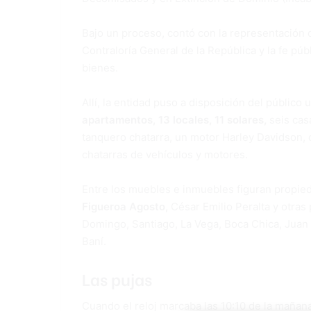
Bajo un proceso, contó con la representación 
Contraloría General de la República y la fe pú
bienes.
Allí, la entidad puso a disposición del público 
apartamentos, 13 locales, 11 solares,
seis cas
tanquero chatarra, un motor Harley Davidson, c
chatarras de vehículos y motores.
Entre los muebles e inmuebles figuran propie
Figueroa Agosto,
César Emilio Peralta y otra
Domingo, Santiago, La Vega, Boca Chica, Juan
Baní.
Las pujas
Cuando el reloj marcaba las 10:10 de la mañan