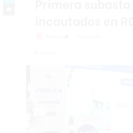
Primera subasta 
Compartir por correo electrónico
incautados en R
Send
Redacción
14 mayo 2026
an
email
Compartir