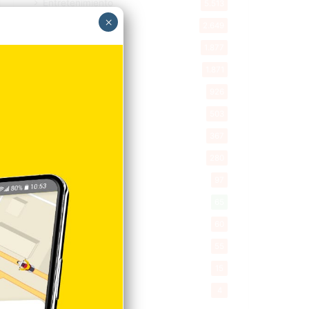
Entretenimiento
5.513
×
New York
2.649
Opinión
1.877
Videos
1.871
Economía
926
Salud
503
Saludable
367
Mi Espacio
280
Encuestas
97
Tecnologia
65
Desde la matica
60
Policiales 56
55
Curiosidades
15
Gente056
4