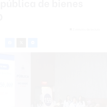
pública de bienes
D
3 minutos de lectura
Facebook
X
Messenger