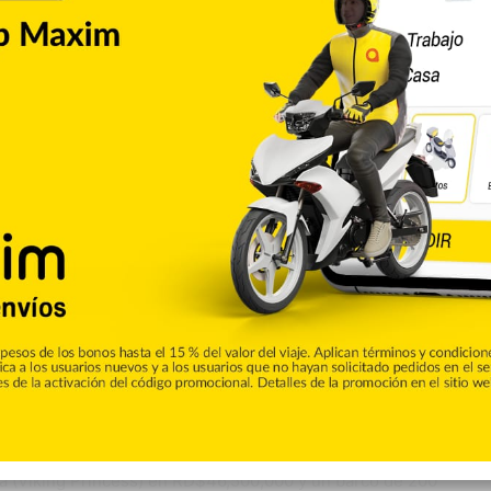
to Domingo se encuentra una casa en Arroyo Hondo en
rales en RD$7,400,000. Así como en Piantini y en Naco,
,000,000, respectivamente.
,800,000, un solar en Alameda a un precio de
e en la Urbanización Paraíso del Caribe, en
conia, estimada en RD$8,500,000, y un apartamento en
Cessna (Serie 500-0177) en $18,300,000 y una aeronave
a (Viking Princess) en RD$46,500,000 y un barco de 200