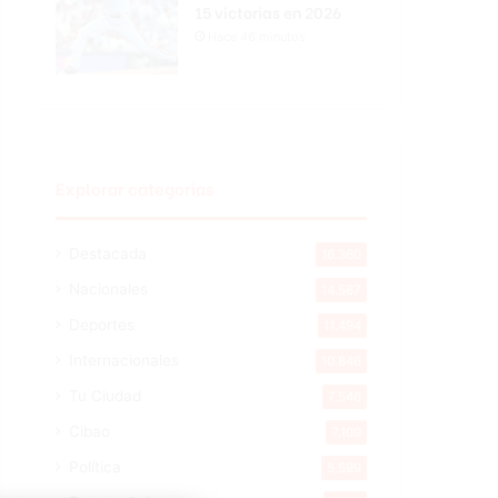
15 victorias en 2026
Hace 46 minutos
Explorar categorias
Destacada
16.360
Nacionales
14.567
Deportes
11.494
Internacionales
10.846
Tu Ciudad
7.546
Cibao
7.109
Política
5.599