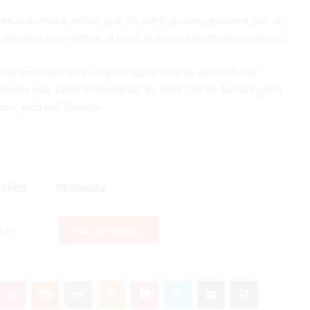
ó en la subasta, aclaró que los participantes pasaron por un
vínculos con delitos, al igual que con servidores públicos.
, hay profesionales, hay personas que se dedican a la
adanas que están interesados en este tipo de bienes, pero
tos», expresó Oviedo.
áfico
Subasta
Copiar enlace
umblr
Pinterest
Reddit
VKontakte
Odnoklassniki
Pocket
Skype
Compartir por correo electrónico
Imprimir