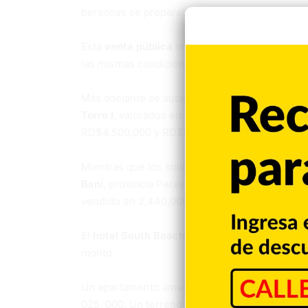
personas se preparaban para levantar su mano 
Esta
venta pública
inició con vehículos, tant
las mismas condiciones. Más tarde subastaron
Más adelante se subastaron propiedades. Entr
Torre I
, valorados en RD$3,850,000 y RD$5,60
RD$4,500,000 y RD$6,925,000.
Mientras que los solares de unos 200 metros 
Baní,
provincia Peravia, valorados en 1,230,00
vendido en 2,440,000. Otro solar con una mejo
El
hotel South Beach
, ubicado en Barahona y
monto.
Un apartamento amueblado en Cadaqués, Bayah
025, 000. Un terreno en Cap Cana subastado