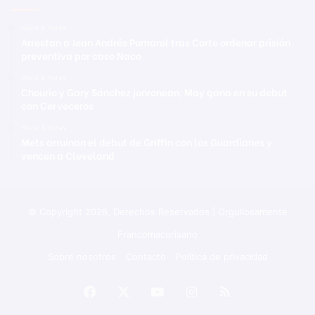
Hace 4 horas
Arrestan a Jean Andrés Pumarol tras Corte ordenar prisión
preventiva por caso Naco
Hace 4 horas
Chourio y Gary Sánchez jonronean, May gana en su debut
con Cerveceros
Hace 4 horas
Mets arruinan el debut de Griffin con los Guardianes y
vencen a Cleveland
© Copyright 2026, Derechos Reservados | Orgullosamente
Francomacorisano
Sobre nosotros
Contacto
Política de privacidad
Facebook
X
YouTube
Instagram
RSS