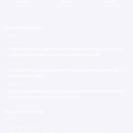
2.200
820
1.300
Seguidores
Suscriptores
Seguidores
Recien Publicadas
Hace 3 horas
Policía Nacional ejecuta allanamientos; ocupa escopeta,
municiones y motocicleta con chasis alterado
Hace 3 horas
Incautan 41 paquetes de marihuana enviados desde EE. UU.
con destino a SFM
Hace 3 horas
Amplían puentes de la Circunvalación Machacho González
tras incorporar dos carriles al diseño
Te puede interesar
26 septiembre 2025
Policía apresa a “El Mago” atracó anciano 82 años