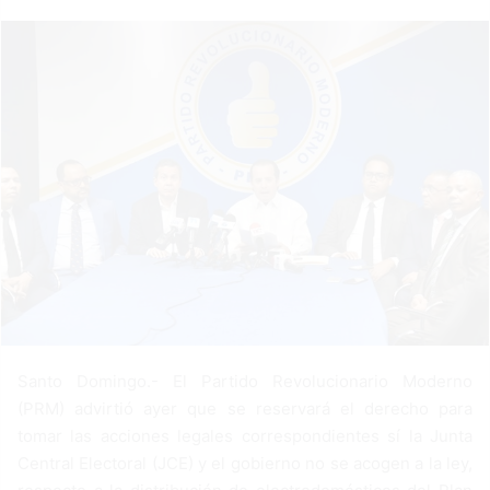
a
n
e
m
a
i
l
Santo Domingo.- El Partido Revolucionario Moderno
(PRM) advirtió ayer que se reservará el derecho para
tomar las acciones legales correspondientes sí la Junta
Central Electoral (JCE) y el gobierno no se acogen a la ley,