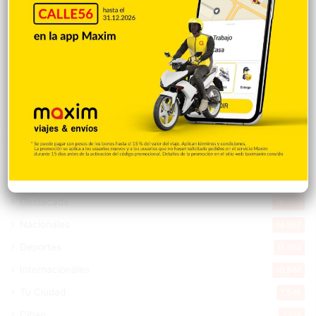
Cristopher Sánchez es el primero en MLB
con 15 victorias en 2026
Hace 3 horas
Explorar categorias
Destacada
16.360
Nacionales
14.567
Deportes
11.494
Internacionales
10.846
Tu Ciudad
7.546
Cibao
7.109