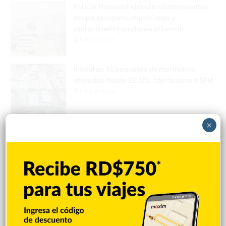
Policía Nacional ejecuta allanamientos;
ocupa escopeta, municiones y
motocicleta con chasis alterado
Hace 3 horas
Incautan 41 paquetes de marihuana
enviados desde EE. UU. con destino a SFM
Hace 3 horas
×
Amplían puentes de la Circunvalación
Machacho González tras incorporar dos
carriles al diseño
Hace 3 horas
VENEZUELA: Chavismo y grupo oposición
tienen primer diálogo
Hace 3 horas