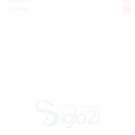
Gente056
4