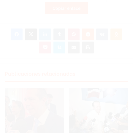
Copiar enlace
Facebook
X
LinkedIn
Tumblr
Pinterest
Reddit
VKontakte
Odnoklassniki
Pocket
Skype
Compartir por correo electrónico
Imprimir
Publicaciones relacionadas