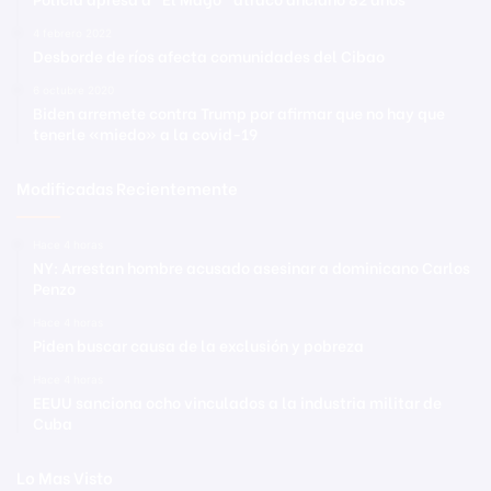
4 febrero 2022
Desborde de ríos afecta comunidades del Cibao
6 octubre 2020
Biden arremete contra Trump por afirmar que no hay que
tenerle «miedo» a la covid-19
Modificadas Recientemente
Hace 4 horas
NY: Arrestan hombre acusado asesinar a dominicano Carlos
Penzo
Hace 4 horas
Piden buscar causa de la exclusión y pobreza
Hace 4 horas
EEUU sanciona ocho vinculados a la industria militar de
Cuba
Lo Mas Visto