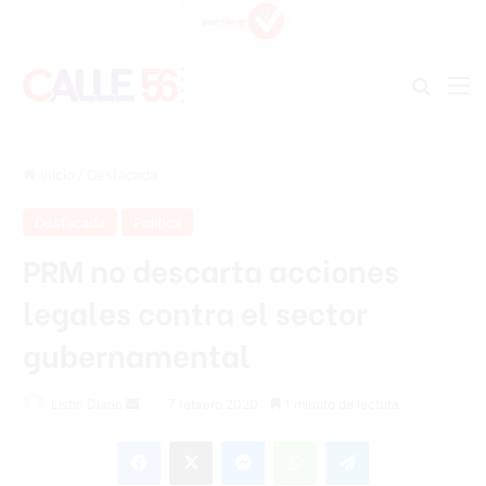
Buscar
M
Inicio
/
Destacada
Destacada
Política
PRM no descarta acciones
legales contra el sector
gubernamental
Listin Diario
S
7 febrero 2020
1 minuto de lectura
e
Facebook
X
Messenger
WhatsApp
Telegram
n
d