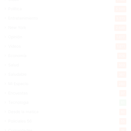
Política
5.599
Entretenimiento
5.513
New York
2.649
Opinión
1.877
Videos
1.871
Economía
926
Salud
503
Saludable
367
Mi Espacio
280
Encuestas
97
Tecnologia
65
Desde la matica
60
Policiales 56
55
Curiosidades
15