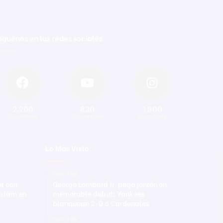
íguenos en las redes sociales
2.200
820
1.300
Seguidores
Suscriptores
Seguidores
Lo Mas Visto
Hace 1 día
ut con
George Lombard Jr. pega jonrón en
 slam en
memorable debut; Yankees
blanquean 2-0 a Cardenales
Hace 1 día