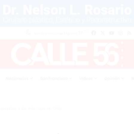
℃
17
Facebook
X
YouTube
Inst
San Francisco de Macoris
Nacionales
San Francisco
Videos
Opinión
M
puestos a los más ricos en Chile