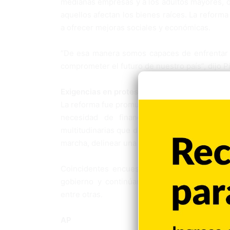
medianas empresas y a los adultos mayores, qu
aquellos afectan los bienes raíces. La reforma 
a ofrecer mejoras sociales y económicas.
“De esa manera somos capaces de enfrentar 
comprometer el futuro de nuestro país”, dijo P
Exigencias en protestas
La reforma fue promulgada en un acto en la sed
necesidad de financiar con ingresos per
multitudinarias que desde el 18 de octubre lo
marcha, delinear una agenda social para calmar 
Coincidentes encuestas muestran que los m
gobierno y continúan demandando cambios es
entre otras.
AP