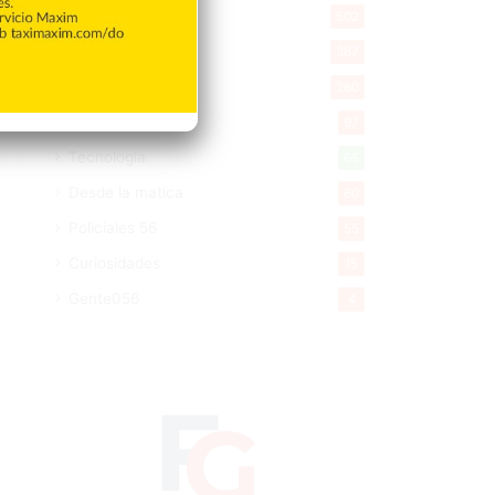
Salud
502
Saludable
367
Mi Espacio
280
Encuestas
97
Tecnologia
65
Desde la matica
60
Policiales 56
55
Curiosidades
15
Gente056
4