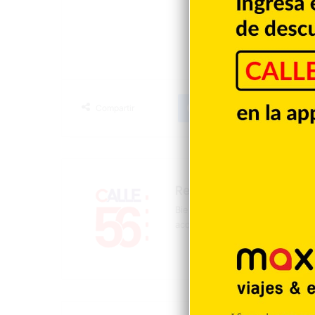
Facebook
X
LinkedIn
Tumblr
Compartir
Redacción
Bienvenidos a la página oficial 
acontecer mundial, nacional y d