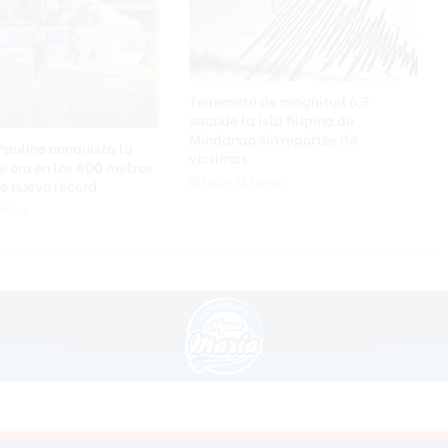
e
l
a
B
a
Terremoto de magnitud 6,3
sacude la isla filipina de
n
Mindanao sin reportes de
d
Paulino conquista la
víctimas
e
 oro en los 400 metros
r
Hace 18 horas
e nuevo récord
a
nutos
l
l
e
g
a
a
s
u
n
o
v