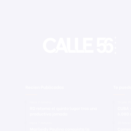
e
r
ú
Recien Publicadas
Te puede
Hace 2 minutos
15 julio 2
RD retoma el quinto lugar tras una
CUBA –
productiva jornada
6.080 
Hace 7 minutos
20 febre
Marileidy Paulino conquista la
Comerc