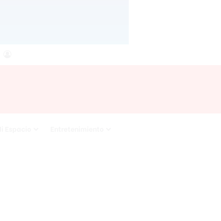
agram
RSS
Acceso
i Espacio
Entretenimiento