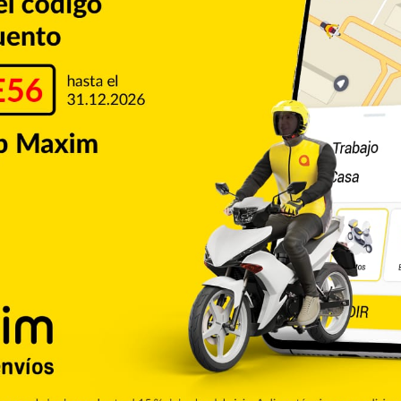
Copiar enlace
Pinterest
Reddit
VKontakte
Odnoklassniki
Pocket
Skype
Compartir por correo electrónico
Imprimir
de CALLE56. Aquí podrás encontrar las ultimas noticias del
e la ciudad de San Francisco de Macorís