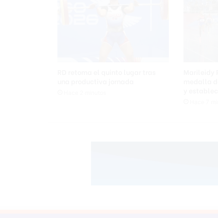
4
m
u
e
r
t
o
RD retoma el quinto lugar tras
Marileidy 
s
una productiva jornada
medalla de
y
y establec
Hace 2 minutos
6
Hace 7 mi
8
h
e
r
i
d
o
s
e
n
P