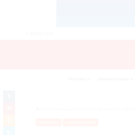
6 agosto 2026
Noticias
Internacionales
Tumblr
Pinterest
Inicio
/
Destacada
/
Promulgan reforma que sube im
Odnoklassniki
Destacada
Internacionales
Skype