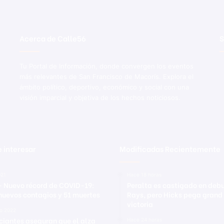
e
n
o
d
Acerca de Calle56
S
í
a
Tu Portal de Información, donde convergen los eventos
más relevantes de San Francisco de Macorís. Explora el
ámbito político, deportivo, económico y social con una
visión imparcial y objetiva de los hechos noticiosos.
 interesar
Modificadas Recientemente
021
Hace 18 horas
 Nuevo récord de COVID-19:
Peralta es castigado en deb
nuevos contagios y 51 muertes
Rays, pero Hicks pega grand
victoria
ro 2022
iantes aseguran que el alza
Hace 24 horas