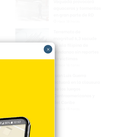
Vaguada provocará
aguaceros y tormentas
en gran parte de RD
Hace 18 horas
Terremoto de
magnitud 6,3 sacude
la isla filipina de
×
Mindanao sin reportes
de víctimas
Hace 18 horas
Juan Luis Guerra
actuará en la clausura
de los Juegos
Centroamericanos y
del Caribe
Hace 18 horas