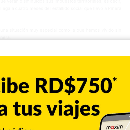
e verán disminuidos sus impuestos territoriales, es decir,
llega a cuatro meses del estallido social que llevó a Piñera
una situación muy especial como la que hemos vivido sin
iñera.
e de gobierno, durante la cual el mandatario enfatizó en la
manentes las onerosas mejoras exigidas en protestas
 obligaron a abandonar su programa de gobierno y, sobre la
a la calle.
ás necesitados no están contentos con la respuesta del
tructurales en salud, educación, pensiones y salarios,