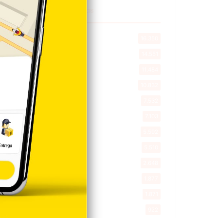
Explorar categorias
Destacada
16.350
Nacionales
14.551
Deportes
11.484
Internacionales
10.832
Tu Ciudad
7.532
Cibao
7.103
Política
5.592
Entretenimiento
5.510
New York
2.648
Opinión
1.877
Videos
1.871
Economía
922