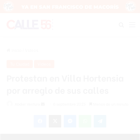
Buscar
M
Inicio
/
Videos
Tu Ciudad
Videos
Protestan en Villa Hortensia
por arreglo de sus calles
Abdiel Ventura
S
6 septiembre 2025
Menos de un minuto
e
Facebook
X
Messenger
WhatsApp
Telegram
n
d
a