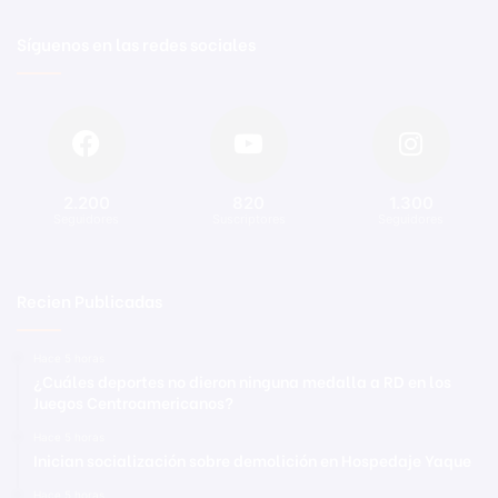
Síguenos en las redes sociales
2.200
820
1.300
Seguidores
Suscriptores
Seguidores
Recien Publicadas
Hace 5 horas
¿Cuáles deportes no dieron ninguna medalla a RD en los
Juegos Centroamericanos?
Hace 5 horas
Inician socialización sobre demolición en Hospedaje Yaque
Hace 5 horas