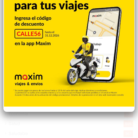
Destacada
16.378
Nacionales
14.586
Deportes
11.513
Internacionales
10.865
Tu Ciudad
7.555
Cibao
7.121
Política
5.610
Entretenimiento
5.523
New York
2.650
Opinión
1.884
Videos
1.871
Economía
931
Salud
505
Saludable
367