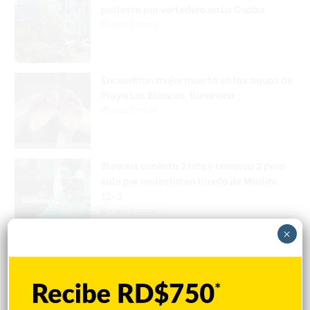
protesta por vertedero en La Cuaba
Hace 5 horas
Encuentran mujer muerta en las aguas de
Playa Los Blancos, Barahona
Hace 5 horas
Stowers conecta 2 hits y remolca 2 pero
sale por molestia en triunfo de Marlins
12-3
Hace 5 horas
×
Explorar categorias