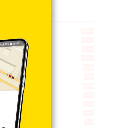
Explorar categorias
Destacada
16.360
Nacionales
14.567
Deportes
11.494
Internacionales
10.846
Tu Ciudad
7.546
Cibao
7.109
Política
5.599
Entretenimiento
5.513
New York
2.649
Opinión
1.877
Videos
1.871