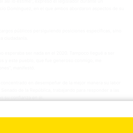
l así lo estime”, expresó el legislador durante un
ocío Domínguez, en el que ambos abordaron aspectos de su
cargos públicos persiguiendo posiciones específicas, sino
la ciudadanía.
o no esperaba ser nada en el 2020. Tampoco llegué a ser
ios y este pueblo, que fue generoso conmigo, me
ones”, manifestó.
tá concentrado en desempeñar de la mejor manera su labor
l Senado de la República, trabajando para responder a las
n su confianza en él.
en un referente para las nuevas generaciones,
etas importantes mediante el trabajo, la preparación y el