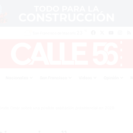
℃
Facebook
X
YouTube
Inst
23
San Francisco de Macoris
Nacionales
San Francisco
Videos
Opinión
M
ponde Omar sobre una posible aspiración presidencial en 2028