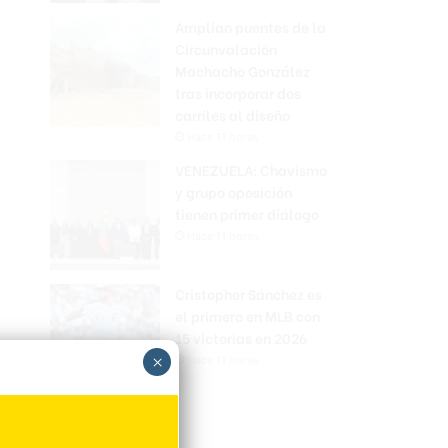
Amplían puentes de la
Circunvalación
Machacho González
tras incorporar dos
carriles al diseño
Hace 11 horas
VENEZUELA: Chavismo
y grupo oposición
tienen primer diálogo
Hace 11 horas
Cristopher Sánchez es
el primero en MLB con
15 victorias en 2026
×
Hace 11 horas