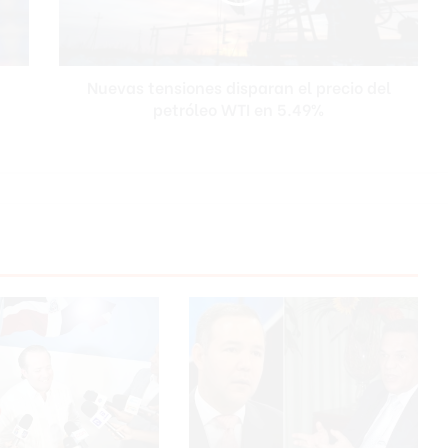
del
petróleo
WTI
en
Nuevas tensiones disparan el precio del
5.49%
petróleo WTI en 5.49%