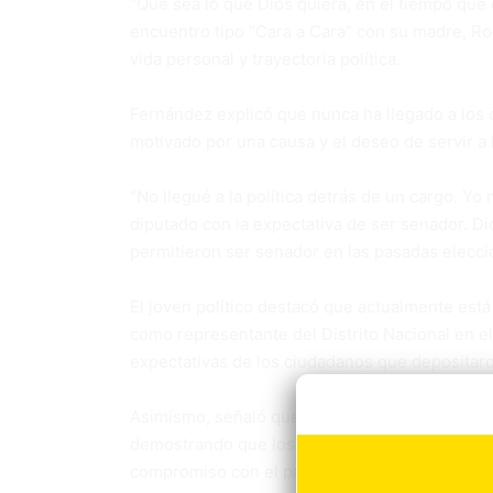
“Que sea lo que Dios quiera, en el tiempo que é
encuentro tipo “Cara a Cara” con su madre, R
vida personal y trayectoria política.
Fernández explicó que nunca ha llegado a los 
motivado por una causa y el deseo de servir a 
“No llegué a la política detrás de un cargo. Y
diputado con la expectativa de ser senador. D
permitieron ser senador en las pasadas elecci
El joven político destacó que actualmente es
como representante del Distrito Nacional en e
expectativas de los ciudadanos que depositaro
Asimismo, señaló que le gustaría convertirse 
demostrando que los jóvenes pueden alcanzar m
compromiso con el país.