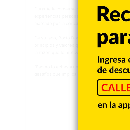
Durante la conversación, Omar Fernández y su
experiencias personales, valores familiares y a
marcado por la cercanía y la reflexión.
De su lado, Rocío Domínguez aprovechó el espa
principios y valores que han guiado su vida. L
la razón que lo motivó a incursionar en la políti
“Eso no lo eches a un lado, para nada”, le exp
desafíos que implica la vida pública y el lideraz
Fuerza del Pu