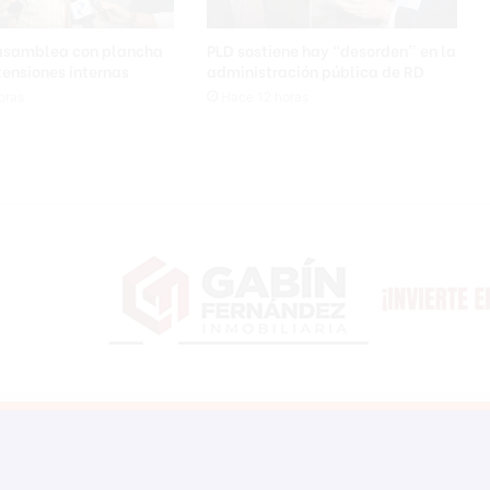
 asamblea con plancha
PLD sostiene hay “desorden” en la
 tensiones internas
administración pública de RD
oras
Hace 12 horas