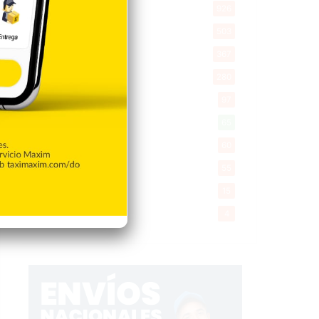
Economía
926
Salud
503
Saludable
367
Mi Espacio
280
Encuestas
97
Tecnologia
65
Desde la matica
60
Policiales 56
55
Curiosidades
15
Gente056
4