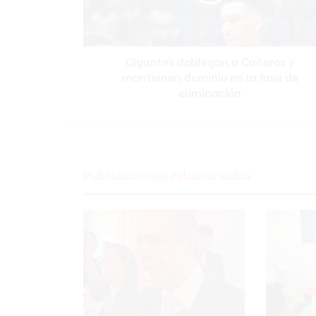
mantienen
dominio
en
la
Gigantes doblegan a Cañeros y
fase
de
mantienen dominio en la fase de
eliminación
eliminación
Publicaciones relacionadas