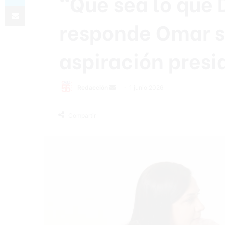
“Que sea lo que 
Compartir por correo electrónico
responde Omar s
aspiración presi
Send
Redacción
1 junio 2026
an
email
Compartir