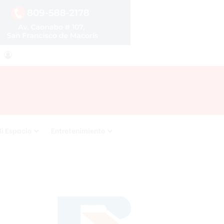
agram
RSS
Acceso
i Espacio
Entretenimiento