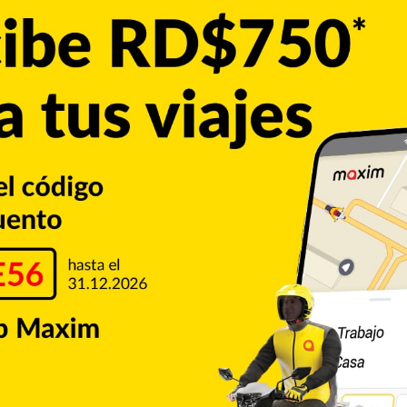
 madre intercambiaron preguntas relacionadas con
spectos de la vida pública del legislador, en un ambiente
cio para exhortar a su hijo a mantenerse firme en los
a madre del senador le pidió que nunca pierda su esencia ni
ca.
resó, en un mensaje cargado de afecto y consejos sobre los
go político.
eblo
Omar Fernández
Copiar enlace