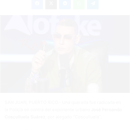
email
SAN JUAN, PUERTO RICO.- Una querella fue radicada en
la Policía en contra del exponente urbano
José Fernando
Cosculluela Suárez
, por alegado “Cosculluela”.