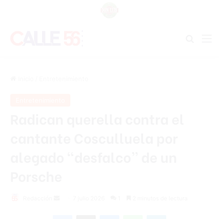
Buscar
M
Inicio
/
Entretenimiento
Entretenimiento
Radican querella contra el
cantante Cosculluela por
alegado “desfalco” de un
Porsche
Send
Redacción
7 julio 2026
1
2 minutos de lectura
an
Facebook
X
Messenger
WhatsApp
Telegram