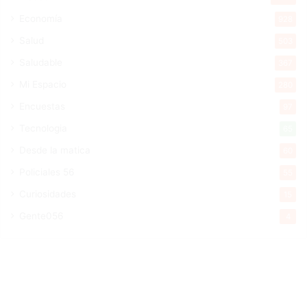
Economía
928
Salud
503
Saludable
367
Mi Espacio
280
Encuestas
97
Tecnologia
65
Desde la matica
60
Policiales 56
55
Curiosidades
15
Gente056
4