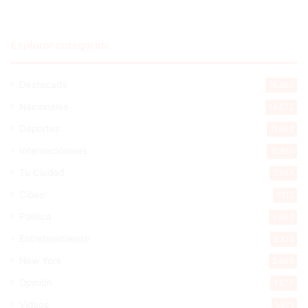
Explorar categorias
Destacada
16.366
Nacionales
14.572
Deportes
11.498
Internacionales
10.851
Tu Ciudad
7.547
Cibao
7.113
Política
5.602
Entretenimiento
5.515
New York
2.649
Opinión
1.877
Videos
1.871