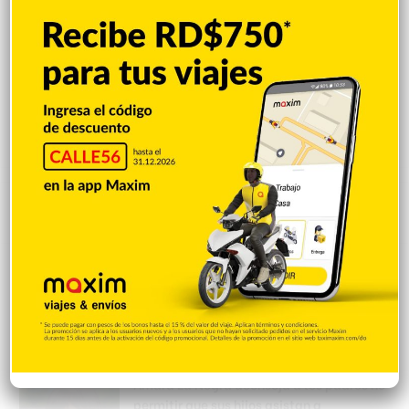
Popular
Reciente
Comentarios
Nueva Jersey investiga a centro de ICE por
violación de derechos civiles de
inmigrantes
Hace 5 horas
Amara La Negra aconseja a los padres no
permitir que sus hijos asistan a