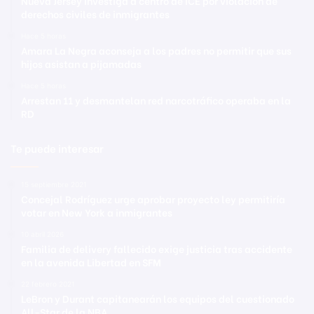
Nueva Jersey investiga a centro de ICE por violación de
derechos civiles de inmigrantes
Hace 5 horas
Amara La Negra aconseja a los padres no permitir que sus
hijos asistan a pijamadas
Hace 5 horas
Arrestan 11 y desmantelan red narcotráfico operaba en la
RD
Te puede interesar
15 septiembre 2021
Concejal Rodríguez urge aprobar proyecto ley permitiría
votar en New York a inmigrantes
10 abril 2026
Familia de delivery fallecido exige justicia tras accidente
en la avenida Libertad en SFM
22 febrero 2021
LeBron y Durant capitanearán los equipos del cuestionado
All-Star de la NBA