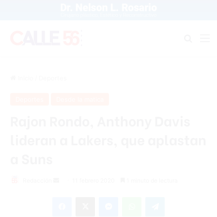
Buscar
M
Inicio
/
Deportes
Deportes
Desde la matica
Rajon Rondo, Anthony Davis
lideran a Lakers, que aplastan
a Suns
Redacción
S
11 febrero 2020
1 minuto de lectura
e
Facebook
X
Messenger
WhatsApp
Telegram
n
d