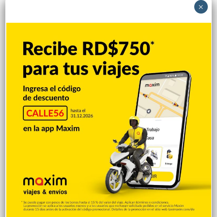
×
Hace 4 minutos
Sur Futuro y UCNE unen esfuerzos para
fortalecer la formación en cambio
climático
Hace 7 minutos
Salud Pública y HOMS sellan alianza
enfrentar hepatitis viral y cáncer
Hace 10 minutos
República Dominicana firma su mejor
actuación en historia JCC
Hace 14 minutos