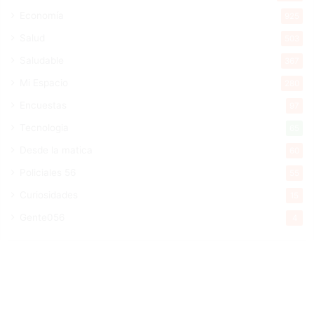
Economía
925
Salud
503
Saludable
367
Mi Espacio
280
Encuestas
97
Tecnologia
65
Desde la matica
60
Policiales 56
55
Curiosidades
15
Gente056
4