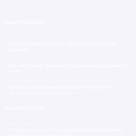
Recien Publicadas
Hace 2 minutos
EEUU: Juez federal cancela TPS a miles de migrantes
haitianos
Hace 4 minutos
PLD sostiene hay “desorden” en la administración pública
de RD
Hace 7 minutos
Sur Futuro y UCNE unen esfuerzos para fortalecer la
formación en cambio climático
Te puede interesar
6 febrero 2023
Potente terremoto de 7.7 y réplica de 7.4 dejan al menos
1,300 muertos en Turquía y Siria