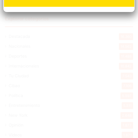
Explorar categorias
Destacada
16.360
Nacionales
14.562
Deportes
11.488
Internacionales
10.842
Tu Ciudad
7.543
Cibao
7.106
Política
5.597
Entretenimiento
5.511
New York
2.648
Opinión
1.877
Videos
1.871