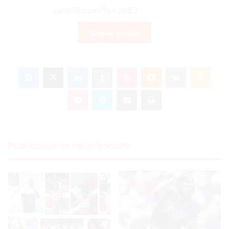
Copiar enlace
Facebook
X
LinkedIn
Tumblr
Pinterest
Reddit
VKontakte
Odnoklassniki
Pocket
Skype
Compartir por correo electrónico
Imprimir
Publicaciones relacionadas