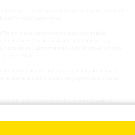
como ocurrió en RD con la dictadura de Trujillo. El mando
entes formales fueran otros.
 Trump le está dando la oportunidad a una salida
 dar paso a una transición a la libertad, democracia y
 nietos de los Castro prefieren un exilio convenido para
a cárcel de EE.UU.
o nunca han planeado una invasión militar para ocupar a
e, es liberar al pueblo cubano del yugo opresor y darles
la dictadura de Cuba representa una amenaza para su
das han operado desde La Habana todos los servicios de
tados Unidos, llegando al punto de que, según lo publicado
timos días drones militares y que los mandos de la
os para blancos en los Estados Unidos.