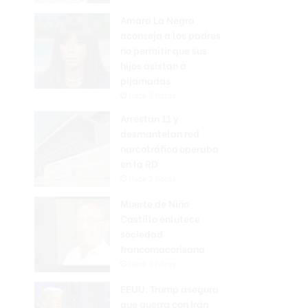
Amara La Negra
aconseja a los padres
no permitir que sus
hijos asistan a
pijamadas
Hace 2 horas
Arrestan 11 y
desmantelan red
narcotráfico operaba
en la RD
Hace 2 horas
Muerte de Niño
Castillo enlutece
sociedad
francomacorisana
Hace 2 horas
EEUU: Trump asegura
que guerra con Irán