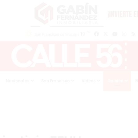
℃
Facebook
X
YouTube
Inst
19
San Francisco de Macoris
Nacionales
San Francisco
Videos
Opinión
M