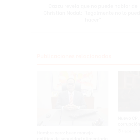
Cazzu revela que no puede hablar de
"legalmente
no
Christian Nodal: "legalmente no lo pue
lo
hacer"
puedo
hacer"
Publicaciones relacionadas
Nuevo CP, 
corrupció
Hace 5 dí
Hambre cero: buen manejo
política de seguridad alimentaria