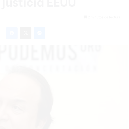
 justicia EEUU
2 minutos de lectura
Facebook
X
Messenger