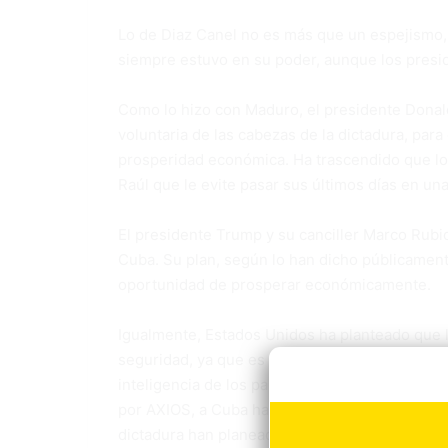
Lo de Diaz Canel no es más que un espejismo, 
siempre estuvo en su poder, aunque los presid
Como lo hizo con Maduro, el presidente Donald
voluntaria de las cabezas de la dictadura, para
prosperidad económica. Ha trascendido que los
Raúl que le evite pasar sus últimos días en un
El presidente Trump y su canciller Marco Rubi
Cuba. Su plan, según lo han dicho públicament
oportunidad de prosperar económicamente.
Igualmente, Estados Unidos ha planteado que 
seguridad, ya que es sabido que durante déca
inteligencia de los países enemigos de los Es
por AXIOS, a Cuba han sido enviados en los úl
dictadura han planeado la posibilidad de usarl