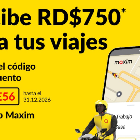
 Raúl Castro y la cúpula de dictadura, el pueblo cubano
vas generaciones de militares que ven a su pueblo sufrir, se
 objetivo noble que debió ser asumido por ONU y OEA hace
rico para el presidente Trump y para el canciller Marco
io Castillo Semán
Copiar enlace
umblr
Pinterest
Reddit
VKontakte
Odnoklassniki
Pocket
Skype
Compartir por correo electrónico
Imprimir