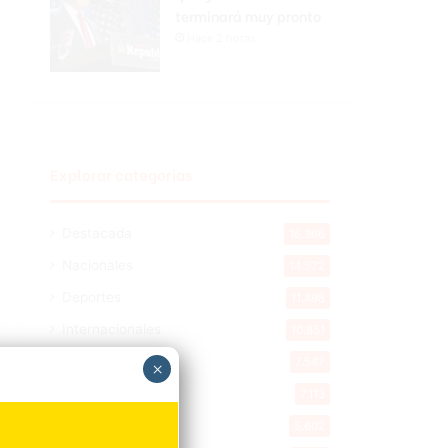
terminará muy pronto
Hace 2 horas
Explorar categorias
Destacada
16.366
Nacionales
14.572
Deportes
11.498
Internacionales
10.851
Tu Ciudad
7.547
×
Cibao
7.113
Política
5.602