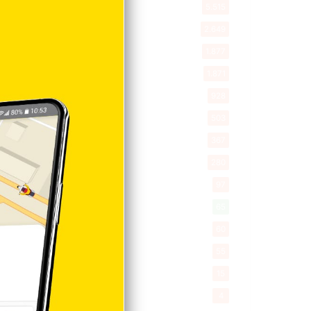
Entretenimiento
5.515
New York
2.649
Opinión
1.877
Videos
1.871
Economía
928
Salud
503
Saludable
367
Mi Espacio
280
Encuestas
97
Tecnologia
65
Desde la matica
60
Policiales 56
55
Curiosidades
15
Gente056
4