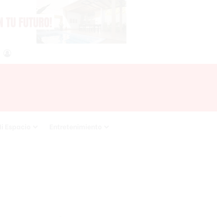
agram
RSS
Acceso
i Espacio
Entretenimiento