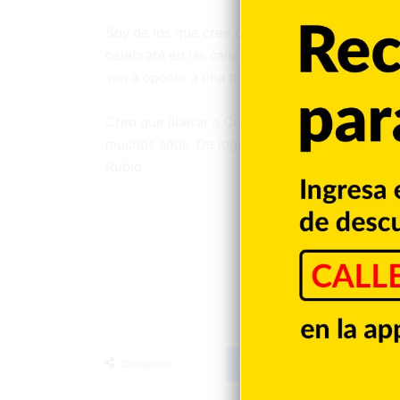
Soy de los que cree que el día que se lleven a
celebrará en las calles. Y no creo que las nue
van a oponer a una transición democrática.
Creo que liberar a Cuba de la dictadura es un
muchos años. De lograrse, será un mérito histó
Rubio.
Vinic
Facebook
X
LinkedIn
T
Compartir