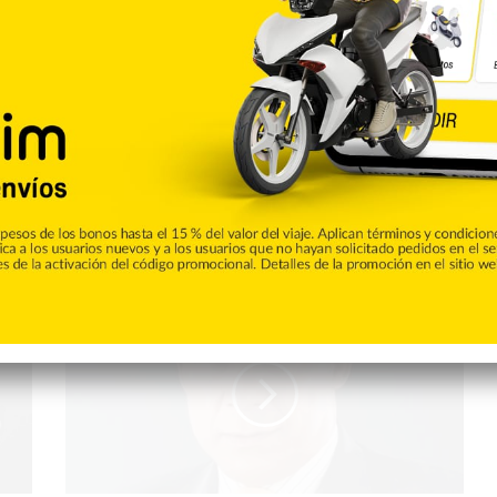
de CALLE56. Aquí podrás encontrar las ultimas noticias del
e la ciudad de San Francisco de Macorís
La
licencia
de
conducir
y
los
envejecientes