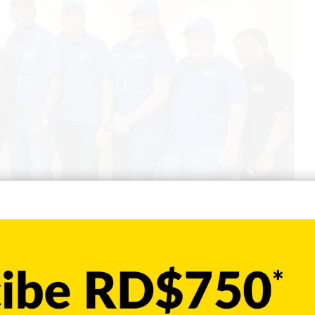
ora del proyecto, dijo que en la actividad participaron
años a quienes se le colocó audífonos con un programa en
 manejar los residuos sólidos.
jornada educativa a otros centros escolares, para jueves 5
enzuela.