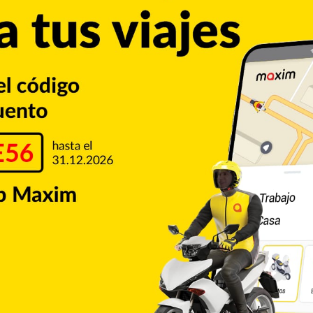
ace posible gracias a la Liga Municipal Dominicana, la
 Francisco de Macorís, cuyo incúmbete, Alex Díaz Paulino
ntar a los estudiantes sobre la importancia el manejo de
rticipó en los instructivos sobre el programa 3D, el cual
sólidos.
Copiar enlace
Pinterest
Reddit
VKontakte
Odnoklassniki
Pocket
Skype
Compartir por correo electrónico
Imprimir