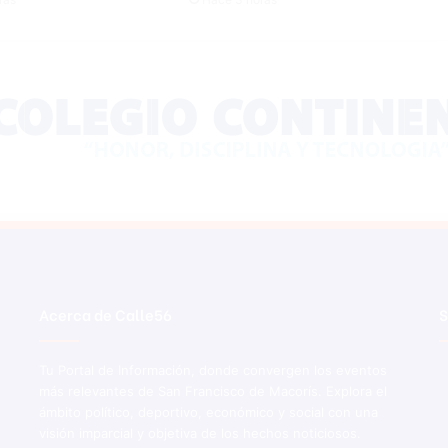
d
u
c
a
t
i
v
a
e
n
f
e
r
m
e
Acerca de Calle56
S
d
a
Tu Portal de Información, donde convergen los eventos
d
más relevantes de San Francisco de Macorís. Explora el
e
ámbito político, deportivo, económico y social con una
s
visión imparcial y objetiva de los hechos noticiosos.
v