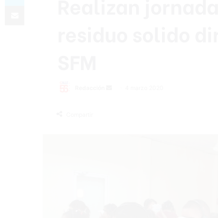
Realizan jornad
Compartir por correo electrónico
residuo solido di
SFM
Redacción
S
4 marzo 2020
e
n
Compartir
d
a
n
e
m
a
i
l