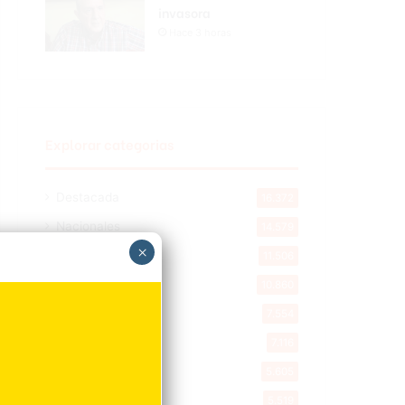
invasora
Hace 3 horas
Explorar categorias
Destacada
16.372
Nacionales
14.579
×
Deportes
11.506
Internacionales
10.860
Tu Ciudad
7.554
Cibao
7.116
Política
5.605
Entretenimiento
5.519