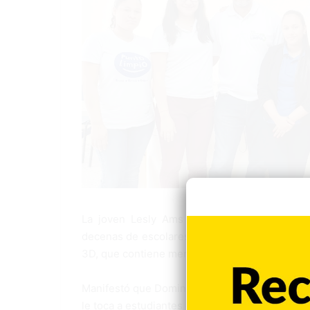
La joven Lesly Ams Díaz Mendoza, coordinad
decenas de escolares entre edades de 9 a 12 
3D, que contiene mensajes educativos de cómo
Manifestó que Dominicana Limpia extenderá la 
le toca a estudiantes de la escuela Paulina Val