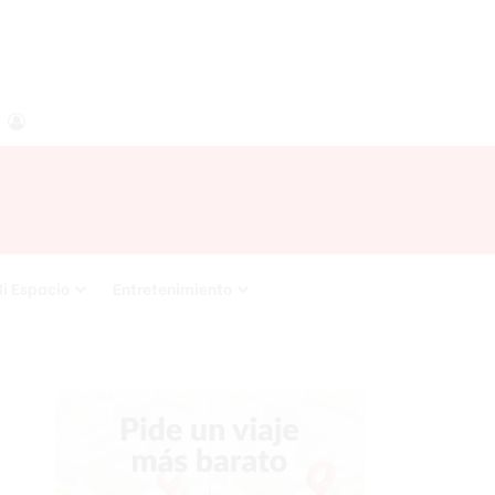
agram
RSS
Acceso
i Espacio
Entretenimiento