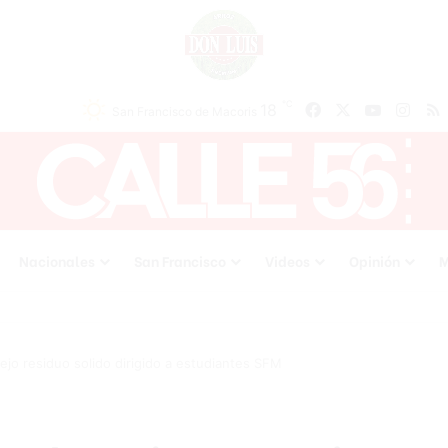
℃
18
Facebook
X
YouTube
Inst
San Francisco de Macoris
Nacionales
San Francisco
Videos
Opinión
M
ejo residuo solido dirigido a estudiantes SFM