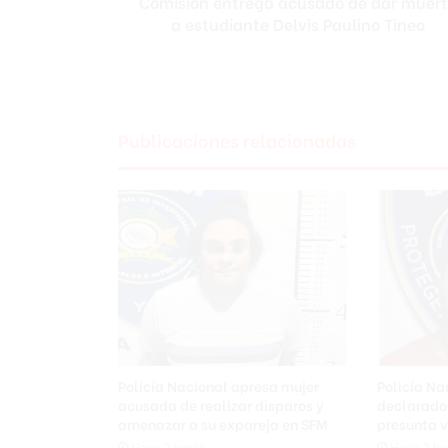
Comisión entrega acusado de dar muer
a estudiante Delvis Paulino Tineo
t
r
e
g
a
a
Publicaciones relacionadas
c
u
s
a
d
o
d
e
d
a
r
m
Policía Nacional apresa mujer
Policía N
u
acusada de realizar disparos y
declarado 
e
amenazar a su expareja en SFM
presunta v
r
Hace 2 horas
Hace 2 ho