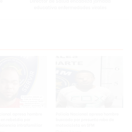
te
Director de Salud encabeza jornada
educativa enfermedades virales
S
a
l
u
d
e
n
c
a
b
e
z
a
j
o
r
n
a
acional apresa hombre
Policía Nacional apresa hombre
d
en rebeldía por
buscado por presunto robo de
a
iolencia intrafamiliar
motocicleta en SFM
e
ras
Hace 3 horas