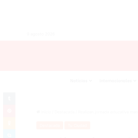
9 agosto 2026
Noticias
Internacionales
Tumblr
Pinterest
Inicio
/
Destacada
/
Realizan jornada educativa man
Odnoklassniki
Destacada
Tu Ciudad
Skype