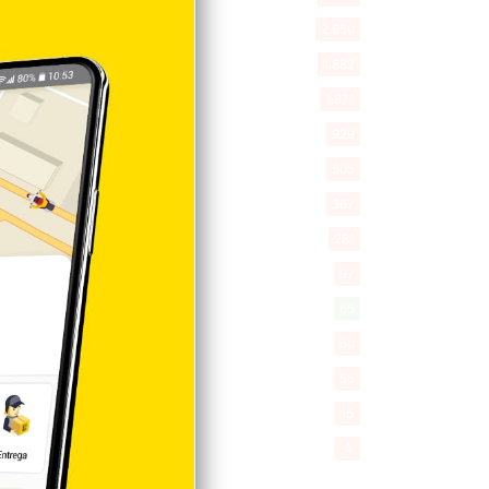
New York
2.650
Opinión
1.882
Videos
1.871
Economía
929
Salud
505
Saludable
367
Mi Espacio
281
Encuestas
97
Tecnologia
65
Desde la matica
60
Policiales 56
55
Curiosidades
15
Gente056
4