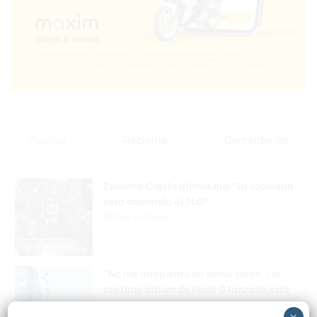
Popular
Reciente
Comentarios
Zoraima Cuello afirma que “la sociedad
está añorando al PLD”
Hace 2 minutos
“No me arrepiento de sentir tanto”, el
séptimo álbum de Karol G lanzado este
viernes