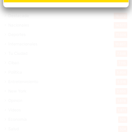
Destacada
16.372
Nacionales
14.577
Deportes
11.504
Internacionales
10.857
Tu Ciudad
7.548
Cibao
7.115
Política
5.604
Entretenimiento
5.518
New York
2.650
Opinión
1.878
Videos
1.871
Economía
929
Salud
504