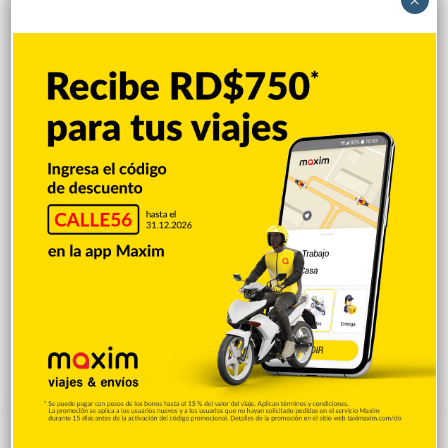
×
Hace 6 minutos
El engaño de Monte Grande
Hace 9 minutos
Vladdy Jr. dispara su vuelacercas 7 en la
victoria de los Azulejos
Hace 14 minutos
Bulin 47 presenta “Toy al 100”, su nuevo
sencillo bajo el sello 47 Music
Hace 19 minutos
Explorar categorias