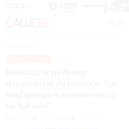
Buscar
M
Inicio
/
Destacada
Destacada
Política
Reinaldo al no firmar
documentos de Gonzalo: “La
negligencia o inobservancia
no fue mía”
Listin Diario
S
11 marzo 2020
1 minuto de lectura
e
Facebook
X
Messenger
WhatsApp
Telegram