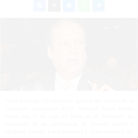
n
d
a
n
e
m
a
i
l
Santo Domingo.- El secretario general del Partido de la
Liberación Dominicana (PLD), Reinaldo Pared Pérez,
indicó que si no está su firma en el formulario de
inscripción de las candidaturas de Gonzalo Castillo y
Margarita Cedeño a la presidencia y vicepresidencia del