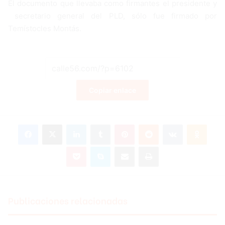
El documento que llevaba como firmantes el presidente y
secretario general del PLD, sólo fue firmado por
Temístocles Montás.
Copiar enlace
Facebook
X
LinkedIn
Tumblr
Pinterest
Reddit
VKontakte
Odnoklassniki
Pocket
Skype
Compartir por correo electrónico
Imprimir
Publicaciones relacionadas