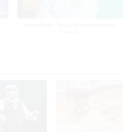
J
a
v
Nelson Javier: "Rochy RD necesita aliento
i
y apoyo"
e
r
:
"
R
o
c
h
y
R
D
n
e
c
e
s
i