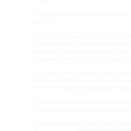
dinero.
“Todo el que me pueda traer algo se le va a 
Rochy RD.
«Estoy teniendo recaída de día, me pongo tr
estoy sanando bien, gracias a Dios, pero no e
porque no sé cómo cubrir los gastos y estoy 
que posteriormente eliminó de su cuenta, pero
En el mismo video, el rapero publicó su núm
personas fue “El Papá del rap”, El Lápiz Conci
Así lo confirmaron ambos exponentes urbanos 
El clip que rápidamente se hizo viral, ha sido
foto que días antes publicó Rochy mostrando d
Sobre esta fotografía, Santiago Matías “Alo