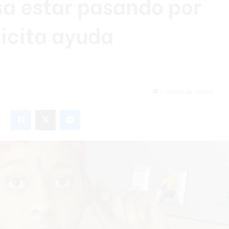
sa estar pasando por
licita ayuda
1 minuto de lectura
Facebook
X
Messenger