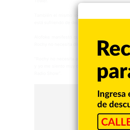
Tower.
También el mismo locutor dijo que el intérpr
está sufriendo de depresión y ansiedad.
Alofoke manifestó que se sorprendió cuando 
Rochy no necesita dinero.
“Rochy no necesita ayuda económica para sust
y yo me siento muy defraudado, me siento muy
Radio Show”.