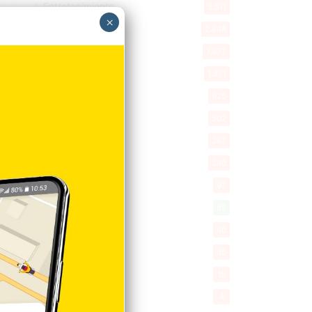
Entretenimiento
5.511
×
New York
2.648
Opinión
1.877
Videos
1.871
Economía
925
Salud
502
Saludable
367
Mi Espacio
280
Encuestas
97
Tecnologia
65
Desde la matica
60
Policiales 56
55
Curiosidades
15
Gente056
4