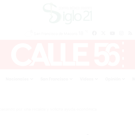
℃
18
Facebook
X
YouTube
Inst
San Francisco de Macoris
Nacionales
San Francisco
Videos
Opinión
M
pasando por una recaída y solicita ayuda económica