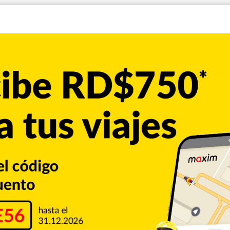
ete de “Trucho” necesita ayuda, pero no económica, ya que
vio el video porque él, de manera personal, asegura que
entar su recuperación. No necesitaba hacer eso (el video)
 mal por eso”, dijo el empresario en el programa “Alofoke