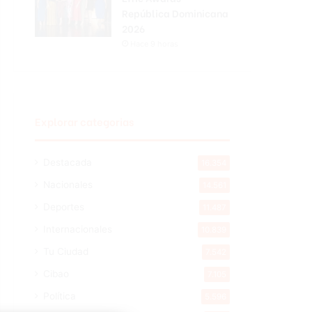
República Dominicana
2026
Hace 9 horas
Explorar categorias
Destacada
16.354
Nacionales
14.561
Deportes
11.487
Internacionales
10.839
Tu Ciudad
7.542
Cibao
7.105
Política
5.596