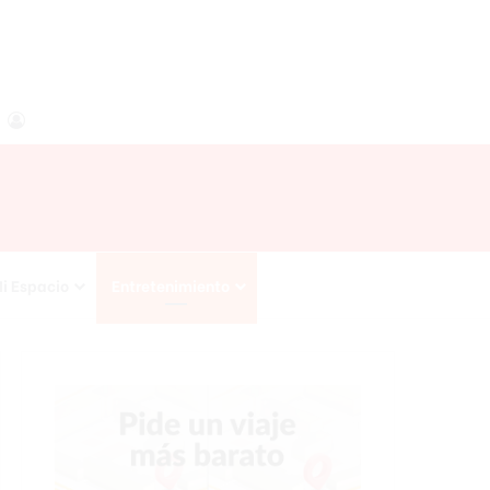
agram
RSS
Acceso
i Espacio
Entretenimiento