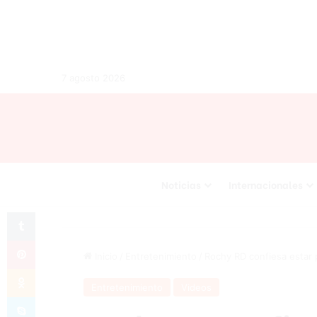
7 agosto 2026
Noticias
Internacionales
Tumblr
Pinterest
Inicio
/
Entretenimiento
/
Rochy RD confiesa estar 
Odnoklassniki
Entretenimiento
Videos
Skype