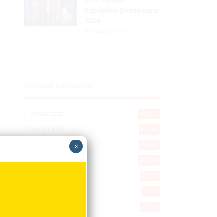
República Dominicana
2026
Hace 2 horas
Explorar categorias
Destacada
16.354
Nacionales
14.561
Deportes
×
11.487
Internacionales
10.839
Tu Ciudad
7.542
Cibao
7.105
Política
5.596