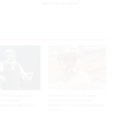
según
Nacional de Bienes”
“Censo
Nacional
de
Bienes”
Guerra actuará en la
Asesinan a tiros al influencer
e los Juegos
César Gastélum mientras
ricanos y del Caribe
grababa un video para sus redes
sociales
a