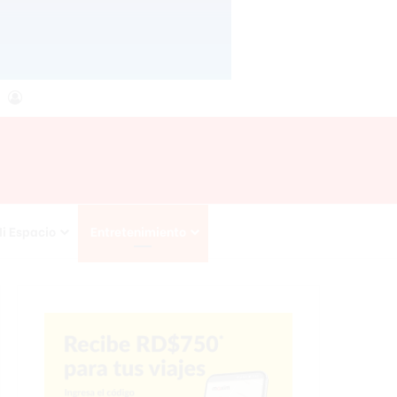
agram
RSS
Acceso
i Espacio
Entretenimiento