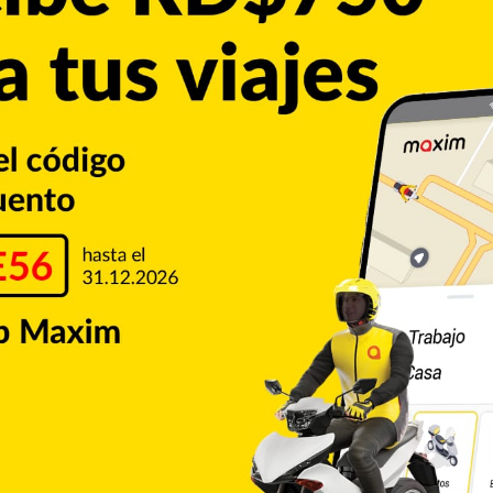
var a la menor a una villa en los Frailes donde se habría
ica
que, en ese momento, le fue impuesta al exponente
 su medida de coerción, de prisión preventiva a
mpedimento de salida de República Dominicana.
Rochy RD
Copiar enlace
umblr
Pinterest
Reddit
VKontakte
Odnoklassniki
Pocket
Skype
Compartir por correo electrónico
Imprimir