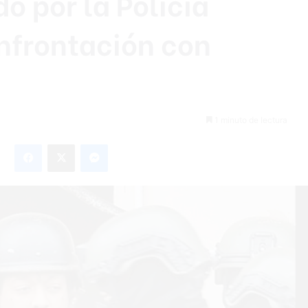
o por la Policía
nfrontación con
1 minuto de lectura
Facebook
X
Messenger