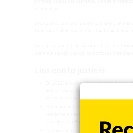
nombre de pila del
cantante
, siendo
arrestad
requisaban.
De acuerdo con una fuente confiable que hab
Bombon» y «Ella no es tuya» fue trasladado a 
Se espera que en las próximas horas un
tribun
continúa siendo uno de los nombres más popu
Líos con la justicia
En 2022, el urbano fue apresado, luego de
delitos sexuales de la fiscalía de Santo 
agresión sexual a menores de edad.
En un documento filtrado a la prensa, se 
residente en ese municipio que se enteró
sexuales con
Rochy RD
.
También se reseñaba que se encontraban 