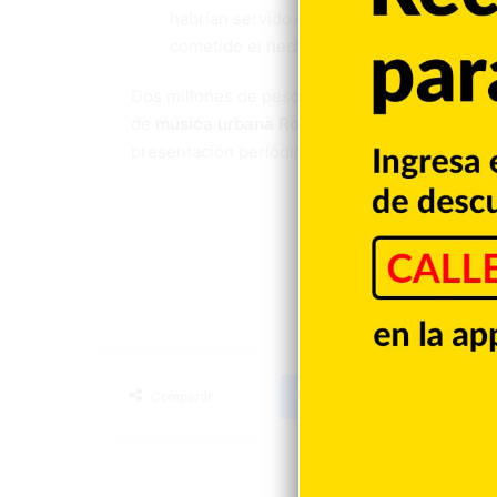
habrían servido de intermediarias para lle
cometido el hecho.
Dos millones de pesos fue la
garantía económ
de
música urbana
Rochy RD
, tras ser variada
presentación periódica. Además, recibió un i
Facebook
X
LinkedIn
T
Compartir