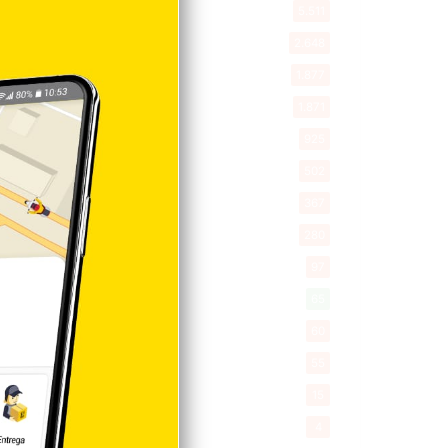
Entretenimiento
5.511
New York
2.648
Opinión
1.877
Videos
1.871
Economía
925
Salud
502
Saludable
367
Mi Espacio
280
Encuestas
97
Tecnologia
65
Desde la matica
60
Policiales 56
55
Curiosidades
15
Gente056
4