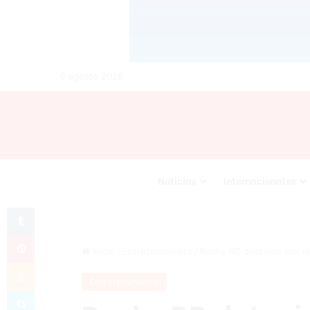
6 agosto 2026
Noticias
Internacionales
Tumblr
Pinterest
Inicio
/
Entretenimiento
/
Rochy RD detenido por la
Odnoklassniki
Entretenimiento
Skype