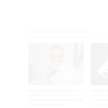
Publicaciones relacionadas
Dalvin La Melodía mira atrás y se
Juan Luis 
emociona con su nueva vida: “Le
clausura d
doy gracias a Papá Dios por ver en
Centroame
lo que me he convertido”
Hace 1 dí