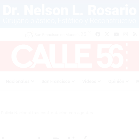
℃
Facebook
X
YouTube
Inst
25
San Francisco de Macoris
Nacionales
San Francisco
Videos
Opinión
M
 Policía Nacional tras confrontación con agentes