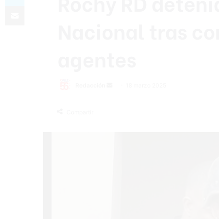
Rochy RD detenid
Compartir por correo electrónico
Nacional tras co
agentes
Send
Redacción
18 marzo 2025
an
email
Compartir