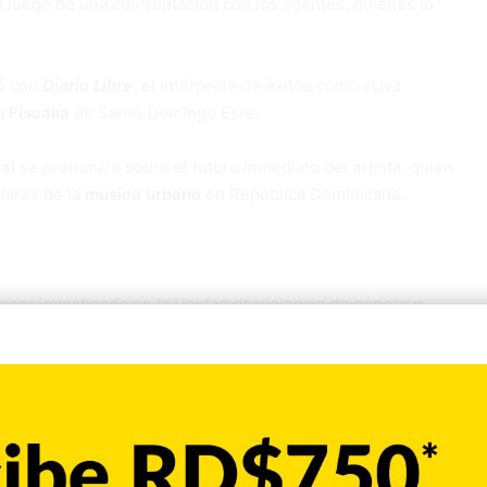
o
luego de una confrontación con los agentes, quienes lo
ló con
Diario Libre
, el intérprete de éxitos como «Uva
la
Fiscalía
de Santo Domingo Este.
al
se pronuncie sobre el futuro inmediato del artista, quien
lares de la
música urbana
en República Dominicana.
 ser investigado en la Unidad de violencia de género y
Domingo Este, tras una denuncia sobre una presunta
detallaba que, la denuncia fue realizada por una mujer
 de que su hija, de 16 años, habría mantenido relaciones
involucradas en la denuncia otras figuras urbanas que