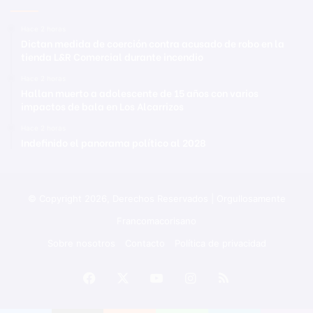
Hace 2 horas
Dictan medida de coerción contra acusado de robo en la
tienda L&R Comercial durante incendio
Hace 2 horas
Hallan muerto a adolescente de 15 años con varios
impactos de bala en Los Alcarrizos
Hace 2 horas
Indefinido el panorama político al 2028
© Copyright 2026, Derechos Reservados | Orgullosamente
Francomacorisano
Sobre nosotros
Contacto
Política de privacidad
Facebook
X
YouTube
Instagram
RSS