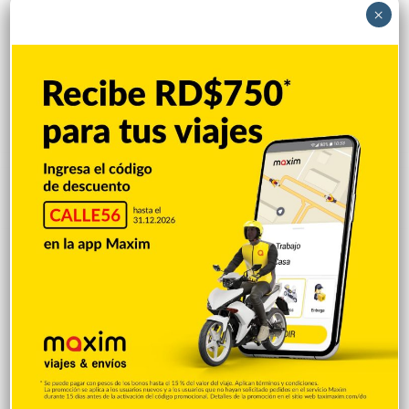
×
Popular
Reciente
Comentarios
Una sugerencia para los pimentelenses
Hace 5 minutos
Sandy Alcántara lanza 7.0 entradas en
blanco y triunfa