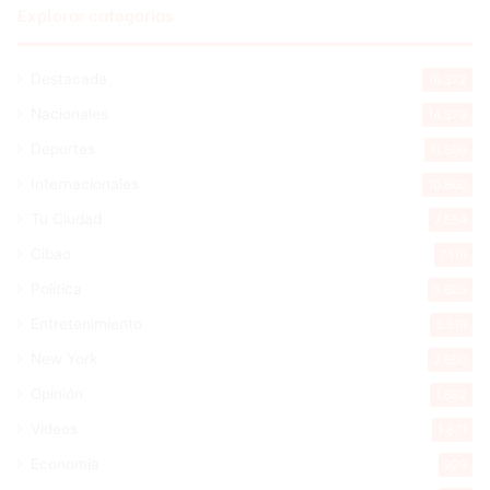
Explorar categorias
Destacada
16.372
Nacionales
14.579
Deportes
11.506
Internacionales
10.860
Tu Ciudad
7.554
Cibao
7.116
Política
5.605
Entretenimiento
5.519
New York
2.650
Opinión
1.882
Videos
1.871
Economía
929