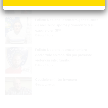
Hace 1 hora
Policía Nacional apresa mujer acusada
de realizar disparos y amenazar a su
expareja en SFM
Hace 1 hora
Policía Nacional apresa hombre
declarado en rebeldía por presunta
violencia intrafamiliar
Hace 1 hora
Coalición militar invasora
Hace 2 horas