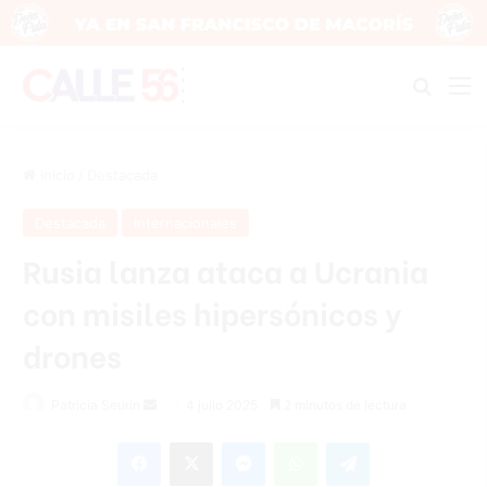
Buscar
M
Inicio
/
Destacada
Destacada
Internacionales
Rusia lanza ataca a Ucrania
con misiles hipersónicos y
drones
Send
Patricia Seurin
4 julio 2025
2 minutos de lectura
an
Facebook
X
Messenger
WhatsApp
Telegram
email