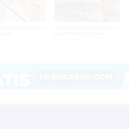
a
q
u
e
s
uente peatonal colapsó
Turba saquea las casas y quema
e
tección
ajuares familias haitianas
a
oras
Hace 13 horas
c
t
ú
e
d
e
f
o
r
m
a
e
f
i
c