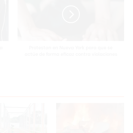
o
t
e
s
t
a
n
ca
Protestan en Nueva York para que se
e
actúe de forma eficaz contra violaciones
n
N
u
e
v
a
Y
o
r
k
p
a
r