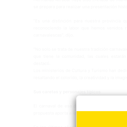
se prepara para realizar una presentación histó
“Es una distinción para nuestra provincia 
reconociendo la labor que hemos venidos re
carnavalescas”, dijo.
“No solo se trata de nuestra tradición carnavale
que tiene la comunidad, las cuales estará
destacó.
Los ministerios de Cultura y Turismo han dedi
resaltando el colorido, la creatividad y la ima
Sus caretas y personajes típicos
El carnaval de esa demarcación, como otros d
propuesta aporta a la diversidad cultural de lo