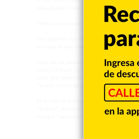
En los últimos años ha cobrado una identidad
base de papel crepé que representan las divers
Cuenta con una variedad de confección de ca
Una tradición que lleva varios años haciéndo
principal de esta fiesta cultural, el Diablo Coj
Otros de los personajes típicos que desfilan s
Viejo y La Vieja”, “El Mono Nicolás”, “El Mac
otros que llenan de colorido las calles de l
Tenares y Villa Tapia.
En el caso de Salcedo, el carnaval concluye l
“despojo”, donde el público arranca el disfra
aire que “libera lo malo para que prevalezca lo