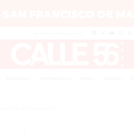
℃
22
Facebook
X
YouTube
Inst
San Francisco de Macoris
Nacionales
San Francisco
Videos
Opinión
M
 al Desfile del Carnaval 2020