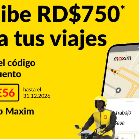
 propia, con la confección de sus vestuarios y caretas, a
idades de animales, como el toro, la vaca y otros.
retas, usando elementos modernos.
se notar en las calles es la escenificación del personaje
uelo, que llaman “Macarao”.
on el tradicional Robalagallina, “Loco de La Amargura”, “El
arao de Campo”, “El Papelón” y “Se me muere Rebeca”, entre
os municipios que integran la provincia que son Salcedo,
a primera semana de marzo, con un desfile ritual que llaman
z de los Macaraos, provocando una lluvia de colores en el
 bueno”.