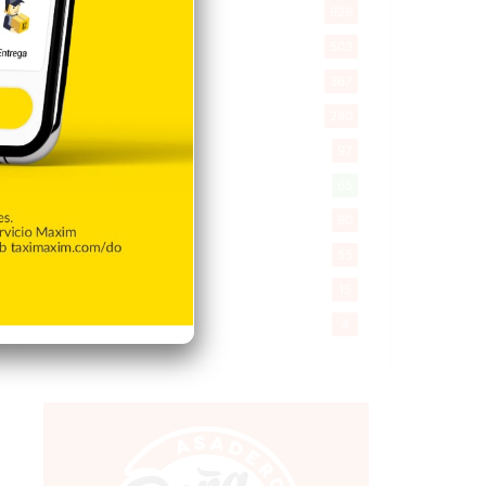
Economía
926
Salud
503
Saludable
367
Mi Espacio
280
Encuestas
97
Tecnologia
65
Desde la matica
60
Policiales 56
55
Curiosidades
15
Gente056
4