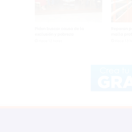
o
s
s
e
a
Piden buscar causa de la
Reparan p
h
exclusión y pobreza
malla pro
o
Hace 12 horas
Hace 13 h
r
c
a
t
r
a
s
h
a
l
l
a
r
s
u