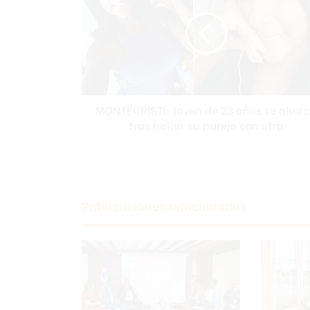
N
T
E
C
R
I
S
MONTECRISTI: Joven de 23 años se ahor
T
tras hallar su pareja con otra
I
:
J
o
v
e
Publicaciones relacionadas
n
d
e
2
3
a
ñ