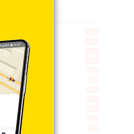
Explorar categorias
Destacada
16.360
Nacionales
14.567
Deportes
11.494
Internacionales
10.846
Tu Ciudad
7.546
Cibao
7.109
Política
5.599
Entretenimiento
5.513
New York
2.649
Opinión
1.877
Videos
1.871