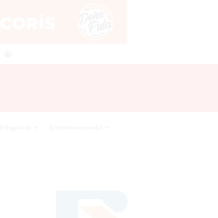
agram
RSS
Acceso
i Espacio
Entretenimiento