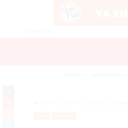
7 agosto 2026
Noticias
Internacionales
Tumblr
Pinterest
Inicio
/
Cibao
/
Salcedo trae espectáculo comparsas
Odnoklassniki
Cibao
Destacada
Skype