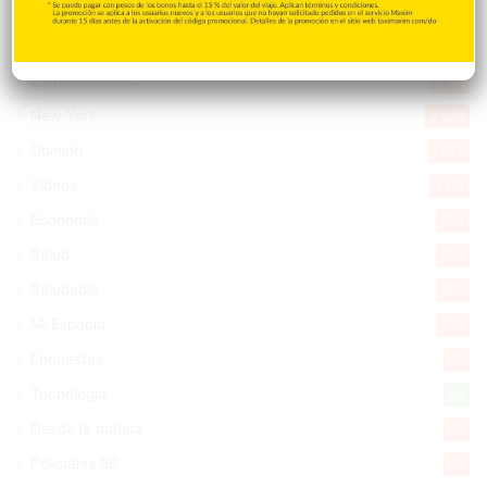
Cibao
7.105
Política
5.595
Entretenimiento
5.511
New York
2.648
Opinión
1.877
Videos
1.871
Economía
924
Salud
502
Saludable
367
Mi Espacio
280
Encuestas
97
Tecnologia
65
Desde la matica
60
Policiales 56
55