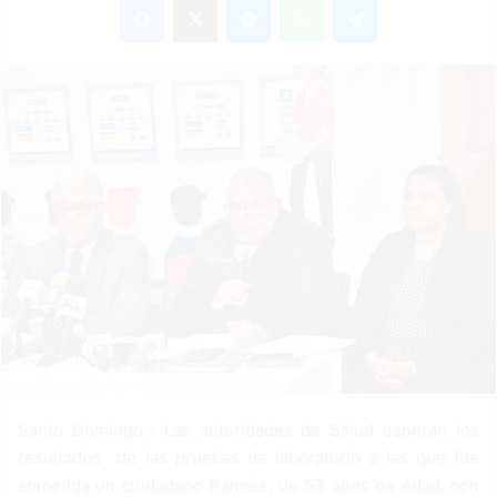
n
d
a
n
e
m
a
i
l
Santo Domingo.- Las autoridades de Salud esperan los
resultados de las pruebas de laboratorio a las que fue
sometida un ciudadano francés, de 53 años de edad, con