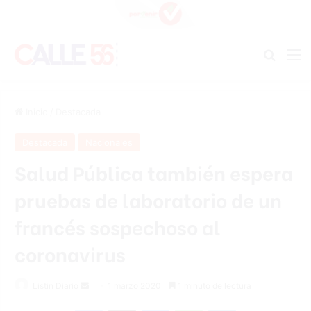
Buscar
M
Inicio
/
Destacada
Destacada
Nacionales
Salud Pública también espera
pruebas de laboratorio de un
francés sospechoso al
coronavirus
Listin Diario
S
1 marzo 2020
1 minuto de lectura
e
Facebook
X
Messenger
WhatsApp
Telegram