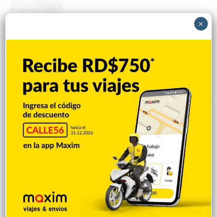
×
Alcalde Alex Díaz Paulino gestiona
entrega de solar para el medallista
Jhonnathan Elysse Martínez, quien
construirá una vivienda para su madre
Hace 5 horas
Explorar categorias
Destacada
16.354
Nacionales
14.558
Deportes
11.487
Internacionales
10.837
Tu Ciudad
7.538