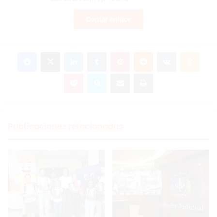
Copiar enlace
Facebook
X
LinkedIn
Tumblr
Pinterest
Reddit
VKontakte
Odnoklassniki
Pocket
Skype
Compartir por correo electrónico
Imprimir
Publicaciones relacionadas