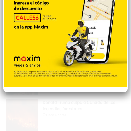
Hace 4 horas
Padres denuncian alza precios de útiles
escolares en la RD
Hace 4 horas
Irán condiciona reapertura de Ormuz al fin
de amenazas EEUU
Hace 4 horas
Donald Trump culpa a Canadá de los
incendios forestales
Hace 4 horas