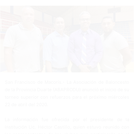
a
n
e
m
a
i
l
San Francisco de Macorís.- La Asociación de Baloncesto
de la Provincia Duarte (ABAPRODU) anunció el inicio de su
torneo superior con refuerzos para el próximo miércoles
22 de abril del 2020.
La información fue ofrecida por el presidente de la
institución Lic. Héctor Castillo, quien estuvo reunido con