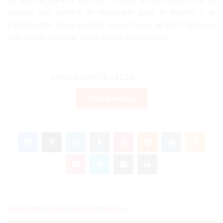
cancha que servirá de escenario para el evento y la
participación de un jugador de los Indios de San Francisco
que pueda accionar como nativo en cada club.
Copiar enlace
Facebook
X
LinkedIn
Tumblr
Pinterest
Reddit
VKontakte
Odnoklassniki
Pocket
Skype
Compartir por correo electrónico
Imprimir
Publicaciones relacionadas