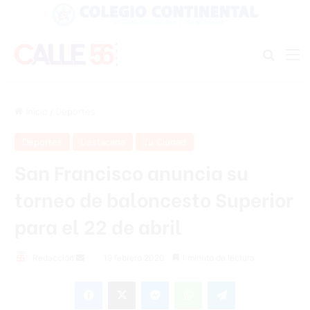
Buscar
M
Inicio
/
Deportes
Deportes
Destacada
Tu Ciudad
San Francisco anuncia su
torneo de baloncesto Superior
para el 22 de abril
Redacción
S
19 febrero 2020
1 minuto de lectura
e
Facebook
X
Messenger
WhatsApp
Telegram
n
d