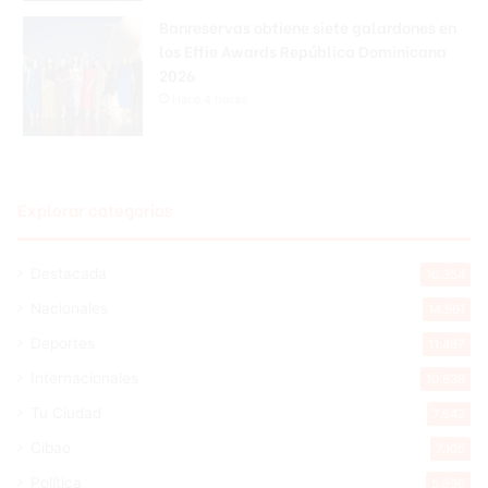
Banreservas obtiene siete galardones en
los Effie Awards República Dominicana
2026
Hace 4 horas
Explorar categorias
Destacada
16.354
Nacionales
14.561
Deportes
11.487
Internacionales
10.839
Tu Ciudad
7.542
Cibao
7.105
Política
5.596