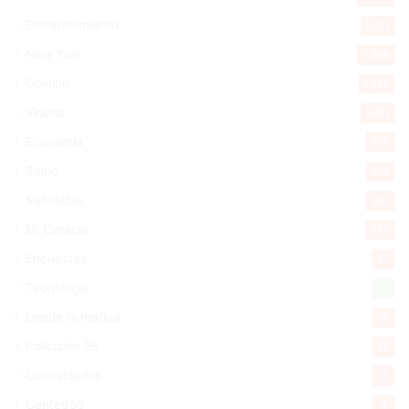
Entretenimiento
5.511
New York
2.648
Opinión
1.877
Videos
1.871
Economía
925
Salud
502
Saludable
367
Mi Espacio
280
Encuestas
97
Tecnologia
65
Desde la matica
60
Policiales 56
55
Curiosidades
15
Gente056
4