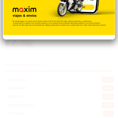
Galilea Montijo sobre críticas a su rostro:
«Me están tratando como si tuviera una
parálisis»
Hace 8 horas
Explorar categorias
Destacada
16.366
Nacionales
14.575
Deportes
11.499
Internacionales
10.855
Tu Ciudad
7.547