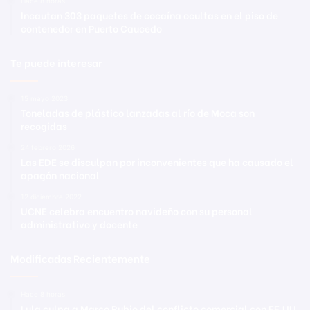
Hace 8 horas
Incautan 303 paquetes de cocaína ocultas en el piso de
contenedor en Puerto Caucedo
Te puede interesar
15 mayo 2023
Toneladas de plástico lanzadas al río de Moca son
recogidas
24 febrero 2026
Las EDE se disculpan por inconvenientes que ha causado el
apagón nacional
12 diciembre 2022
UCNE celebra encuentro navideño con su personal
administrativo y docente
Modificadas Recientemente
Hace 8 horas
Lula culpa a Marco Rubio del conflicto comercial con EE.UU.