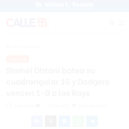
Buscar
M
Inicio
/
Deportes
Deportes
Shohei Ohtani batea su
cuadrangular 15 y Dodgers
vencen 1-0 a los Rays
Send
Justin Santos
17 junio 2026
1 minuto de lectura
an
Facebook
X
Messenger
WhatsApp
Telegram
email