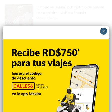
El papa se reunirá con víctima de abusos
en su próxima visita a Francia
Hace 8 horas
×
Accidente deja un muerto; familia
cuestiona la detención del presunto
implicado
Hace 8 horas
Incautan 303 paquetes de cocaína
ocultas en el piso de contenedor en Puerto
Caucedo
Hace 8 horas
Condenan dominicano a 14 años de
prisión por narcotráfico en Nueva York
Hace 8 horas