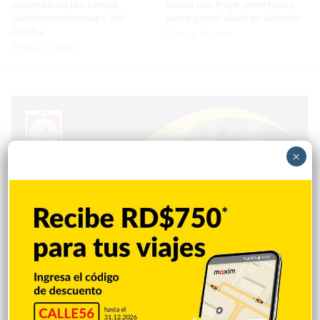
clausura de los Juegos
debut con Rays, pero Hicks
Centroamericanos y del
pega grand slam en victoria
Caribe
Hace 18 horas
Hace 18 horas
×