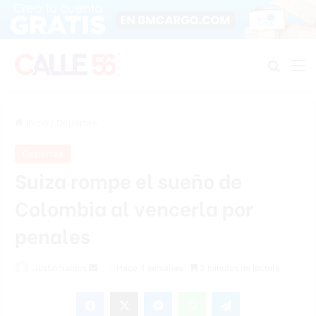
Buscar
M
Inicio
/
Deportes
Deportes
Suiza rompe el sueño de
Colombia al vencerla por
penales
Send
Justin Santos
Hace 4 semanas
3 minutos de lectura
an
Facebook
X
Messenger
WhatsApp
Telegram
email