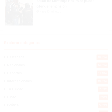
Salud de Santiago Hazim se puede
atender en prisión
Hace 13 minutos
Explorar categorias
Destacada
16.354
Nacionales
14.554
Deportes
11.484
Internacionales
10.834
Tu Ciudad
7.532
Cibao
7.103
Política
5.593