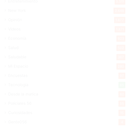
Entretenimiento
5.511
New York
2.648
Opinión
1.877
Videos
1.871
Economía
923
Salud
502
Saludable
367
Mi Espacio
280
Encuestas
97
Tecnologia
65
Desde la matica
60
Policiales 56
55
Curiosidades
15
Gente056
4