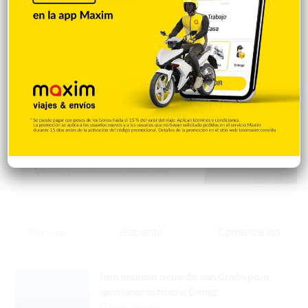
Popular
Reciente
Comentarios
Irán anuncia acuerdo con Omán para
gestionar estrecho Ormuz
Hace 1 minuto