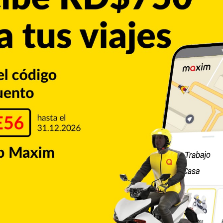
a de Profesores (ADP) detener los constantes llamados a
ón habló su presidente; Nelson Paulino, quien estuvo
lmonte y Fernando Hiciano; quienes…