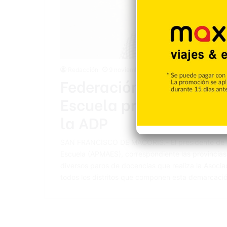
Redacción
9 noviembre 2024
Federación de Padres, 
Escuela preocupado po
la ADP
SAN FRANCISCO DE MACORIS.- El presidente de la
Escuela (APMAES), correspondiente las provincias
diversos paros de docencias que realiza la Asoci
todos los distritos que componen esta demarcació