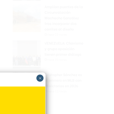
Amplían puentes de la
Circunvalación
Machacho González
tras incorporar dos
carriles al diseño
Hace 22 horas
VENEZUELA: Chavismo
y grupo oposición
tienen primer diálogo
Hace 23 horas
Cristopher Sánchez es
×
el primero en MLB con
15 victorias en 2026
Hace 23 horas