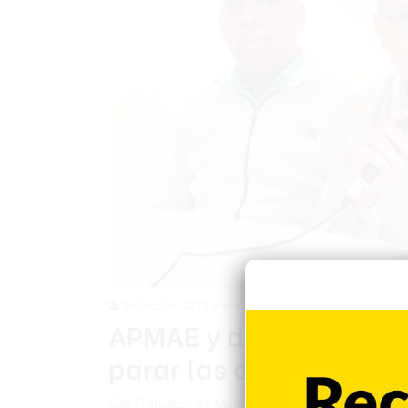
Redacción
13 enero 2025
APMAE y diversas instit
parar las constantes h
San Francisco de Macorís.-La Federación de Padre