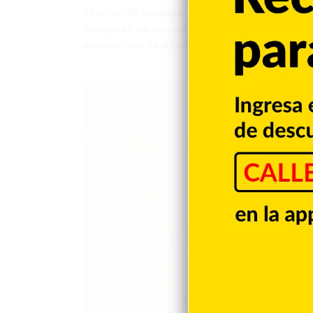
13 al comité municipal de la Asociación Dominican
huelgas en las escuelas. En nombre de la instituci
acompañado de los también federados; Hipolito A