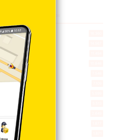
Explorar categorias
Destacada
16.360
Nacionales
14.567
Deportes
11.494
Internacionales
10.846
Tu Ciudad
7.546
Cibao
7.109
Política
5.599
Entretenimiento
5.513
New York
2.649
Opinión
1.877
Videos
1.871