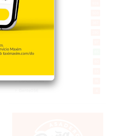
Economía
926
Salud
503
Saludable
367
Mi Espacio
280
Encuestas
97
Tecnologia
65
Desde la matica
60
Policiales 56
55
Curiosidades
15
Gente056
4