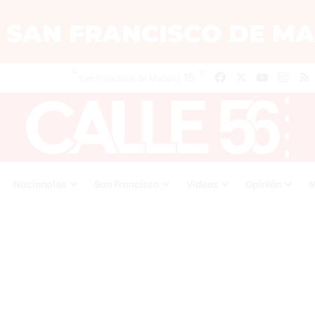
℃
15
Facebook
X
YouTube
Inst
San Francisco de Macoris
Nacionales
San Francisco
Videos
Opinión
M