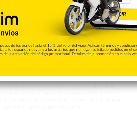
Destacada
0
Madres y Amigos de la
r paros de docencia realiza
 Federación Regional de Padres, Madres y Amigos de la
 hermanas Mirabal y Duarte, mostró preocupación por los
ación Dominicana de Profesores (ADP), como plan de lucha en
n educativa. Nelson Paulino, dice que la…