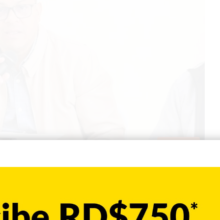
Destacada
uciones, piden a la ADP,
uelgas en las escuelas
s, Madres y Amigos de la Escuelas (APMAE), pidió este martes