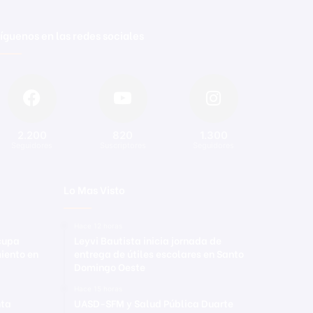
íguenos en las redes sociales
2.200
820
1.300
Seguidores
Suscriptores
Seguidores
Lo Mas Visto
Hace 12 horas
ocupa
Leyvi Bautista inicia jornada de
iento en
entrega de útiles escolares en Santo
Domingo Oeste
Hace 15 horas
nta
UASD-SFM y Salud Pública Duarte