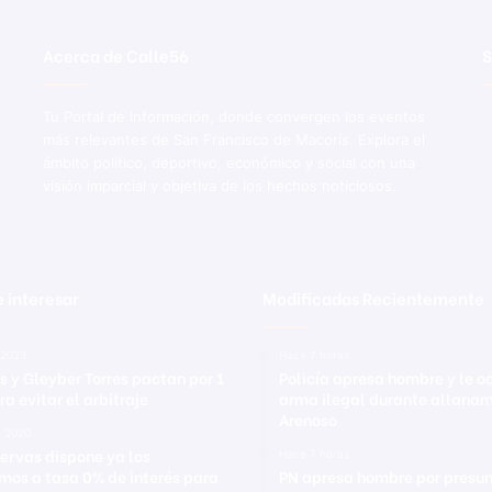
Acerca de Calle56
S
Tu Portal de Información, donde convergen los eventos
más relevantes de San Francisco de Macorís. Explora el
ámbito político, deportivo, económico y social con una
visión imparcial y objetiva de los hechos noticiosos.
 interesar
Modificadas Recientemente
 2023
Hace 7 horas
s y Gleyber Torres pactan por 1
Policía apresa hombre y le 
a evitar el arbitraje
arma ilegal durante allanam
Arenoso
e 2020
ervas dispone ya los
Hace 7 horas
mos a tasa 0% de interés para
PN apresa hombre por presu