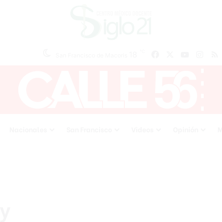
℃
18
Facebook
X
YouTube
Inst
San Francisco de Macoris
Nacionales
San Francisco
Videos
Opinión
M
ey