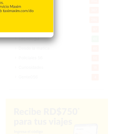
Salud
502
Saludable
367
Mi Espacio
280
Encuestas
97
Tecnologia
65
Desde la matica
60
Policiales 56
55
Curiosidades
15
Gente056
4