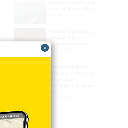
reapertura de Ormuz al
fin de amenazas EEUU
Hace 7 horas
Donald Trump culpa a
Canadá de los
incendios forestales
×
Hace 7 horas
Banreservas obtiene
siete galardones en los
Effie Awards
República Dominicana
2026
Hace 7 horas