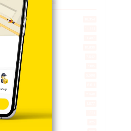
Explorar categorias
Destacada
16.354
Nacionales
14.561
Deportes
11.487
Internacionales
10.839
Tu Ciudad
7.542
Cibao
7.105
Política
5.596
Entretenimiento
5.511
New York
2.648
Opinión
1.877
Videos
1.871
Economía
925