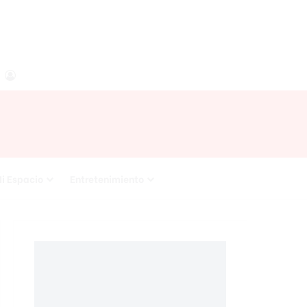
agram
RSS
Acceso
i Espacio
Entretenimiento