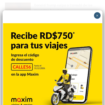
Donald Trump culpa a Canadá de los
incendios forestales
×
Hace 7 horas
Banreservas obtiene siete galardones en
los Effie Awards República Dominicana
2026
Hace 7 horas
Explorar categorias
Destacada
16.354
Nacionales
14.561
Deportes
11.487