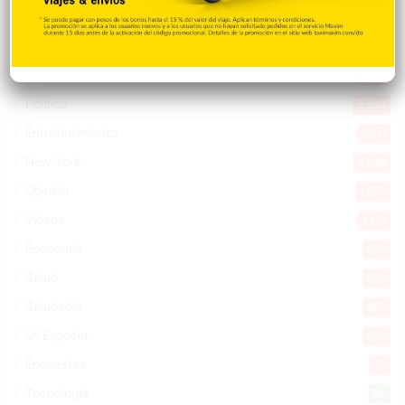
Internacionales
10.839
Tu Ciudad
7.542
Cibao
7.105
Política
5.596
Entretenimiento
5.511
New York
2.648
Opinión
1.877
Videos
1.871
Economía
925
Salud
502
Saludable
367
Mi Espacio
280
Encuestas
97
Tecnologia
65