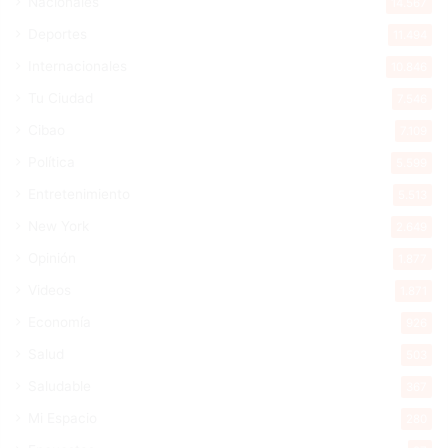
Nacionales
14.567
Deportes
11.494
Internacionales
10.846
Tu Ciudad
7.546
Cibao
7.109
Política
5.599
Entretenimiento
5.513
New York
2.649
Opinión
1.877
Videos
1.871
Economía
926
Salud
503
Saludable
367
Mi Espacio
280