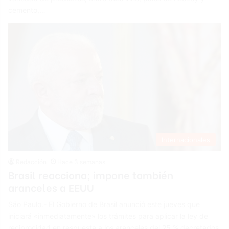
cemento,…
Internacionales
Redacción
Hace 3 semanas
Brasil reacciona; impone también
aranceles a EEUU
São Paulo.- El Gobierno de Brasil anunció este jueves que
iniciará «inmediatamente» los trámites para aplicar la ley de
reciprocidad en respuesta a los aranceles del 25 % decretados