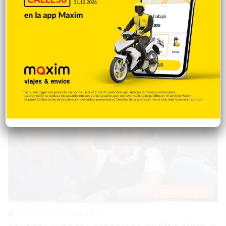
bienes de México y otras 13 economías, y del 12,5 % a 46
países más, por importaciones vinculadas al trabajo forzoso.
Ante ello, México trabajará con Estados Unidos y presentará
argumentos para evitar esta imposición de aranceles
propuestos por la Representación Comercial de Estados
Unidos (USTR, en inglés), apuntó ese martes…
Internacionales
Patricia Seurin
10 abril 2026
Ecuador sube los aranceles de 50 a 100% a