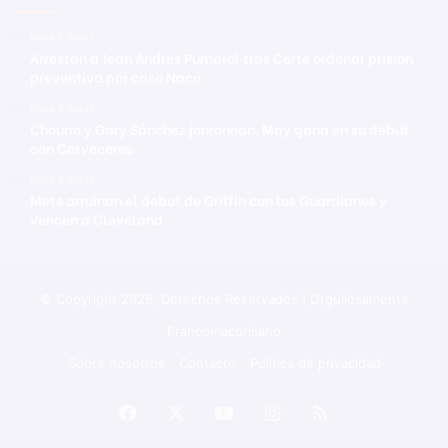
Hace 6 horas
Arrestan a Jean Andrés Pumarol tras Corte ordenar prisión
preventiva por caso Naco
Hace 6 horas
Chourio y Gary Sánchez jonronean, May gana en su debut
con Cerveceros
Hace 6 horas
Mets arruinan el debut de Griffin con los Guardianes y
vencen a Cleveland
© Copyright 2026, Derechos Reservados | Orgullosamente
Francomacorisano
Sobre nosotros
Contacto
Política de privacidad
Facebook
X
YouTube
Instagram
RSS