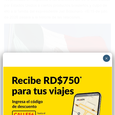
por Estados Unidos a ciertos productos brasileños y culpó de
ello a la familia del expresidente Jair Bolsonaro. «El 15 de julio
de 2026 pasará a la historia de las relaciones…
×
Internacionales
Patricia Seurin
3 junio 2026
EE.UU. propone aranceles por trabajo
forzoso contra 60 países, entre ellos,
México
Estados Unidos propuso aranceles adicionales del 10 % a