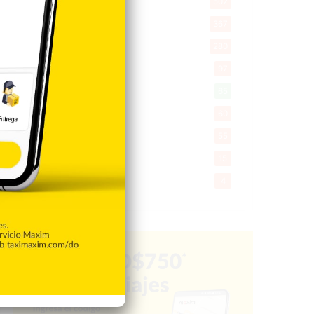
Salud
502
Saludable
367
Mi Espacio
280
Encuestas
97
Tecnologia
65
Desde la matica
60
Policiales 56
55
Curiosidades
15
Gente056
4