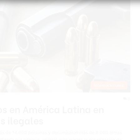
Internacionales
0
os en América Latina en
s ilegales
 más de 14.000 personas y decomisaron más de 8.000 armas
dinada por Interpol, anunció este martes la organización de