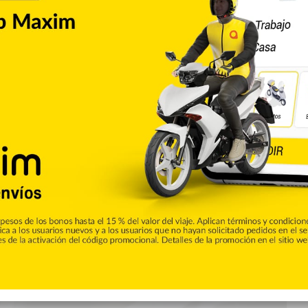
Nacionales
0
rio de un cargamento armas
hombre identificado como el destinatario de 26 pistolas, tres
ques con insumos de primera necesidad, llegados al Puerto de
 informó este martes la Policía Nacional. El detenido es José
ad, quien…