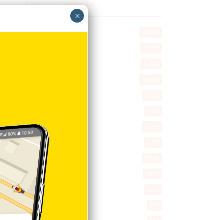
Explorar categorias
×
Destacada
16.354
Nacionales
14.561
Deportes
11.487
Internacionales
10.839
Tu Ciudad
7.542
Cibao
7.105
Política
5.596
Entretenimiento
5.511
New York
2.648
Opinión
1.877
Videos
1.871
Economía
925