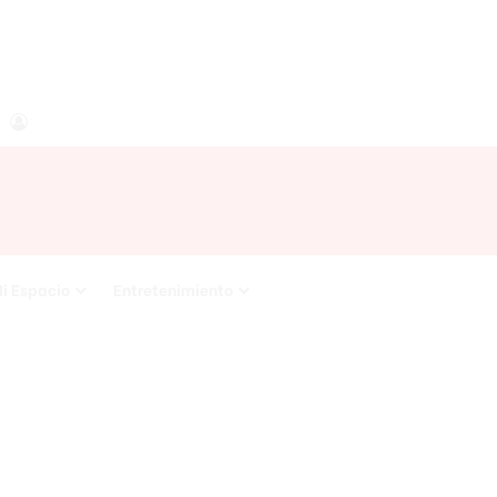
agram
RSS
Acceso
i Espacio
Entretenimiento