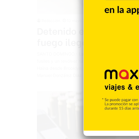
Redacción
10 mayo 2023
Detenido el destinata
fuego ilegales
SANTO DOMINGO.- Las autoridades arrestaron a un 
fusiles y un revólver hallados ocultos en dos tan
Haina desde Brooklyn, Nueva York, Estados Unidos,
Manuel González Díaz (alias Jochy), mayor de ed