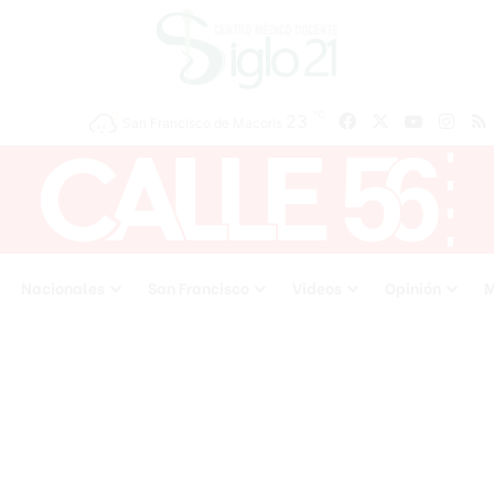
℃
23
Facebook
X
YouTube
Inst
San Francisco de Macoris
Nacionales
San Francisco
Videos
Opinión
M