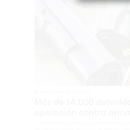
Angelica Seurin
19 abril 2023
Más de 14.000 detenid
operación contra arma
Las autoridades en América Latina detuvieron a
ilegales en la «mayor operación» de este tipo coor