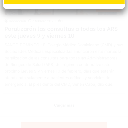
Destacada
Redacción
7 febrero 2023
0
Paralizarán las consultas a todas las ARS
este jueves 9 y viernes 10
SANTO DOMINGO.- El Colegio Médico Dominicano (CMD) y sus
Sociedades Médicas Especializadas anunciaron este martes la
paralización de las consultas para todas las Administradoras
de Riesgos de Salud (ARS) del régimen contributivo este
próximo jueves 9 y viernes 10 de febrero, días que estarán
atendiendo solamente a pacientes críticos y servicios de
emergencia. El presidente del CMD, Senén Caba, dijo que…
Cargar más