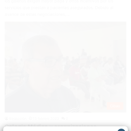
los galenos exigen mayor paga y otros incentivos por los
servicios que prestan a pacientes asegurados. Debido al
avance de estas negociaciones,…
Cibao
Redacción
13 febrero 2023
0
Colegio Médico y organizaciones