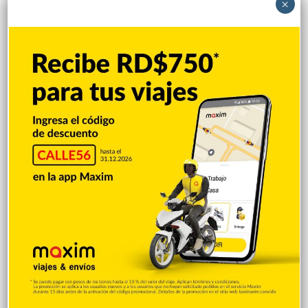
populares del Cibao marcharán contra las
×
ARS el martes en Bonao
Integrantes del Colegio Médico Dominicano (CMD) y de
organizaciones sociales y populares del Cibao anunciaron este
domingo que marcharán en Bonao, provincia Monseñor Nouel,
el próximo martes 22 del presente a las 10:00 de la mañana
para reclamar a las Administradoras de Seguros de
Salud (ARS) el cese de los supuestos abusos contra los
médicos y los usuarios. El anuncio fue realizado tras concluir
una…