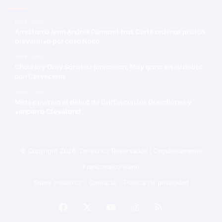
Hace 1 hora
Arrestan a Jean Andrés Pumarol tras Corte ordenar prisión
preventiva por caso Naco
Hace 1 hora
Chourio y Gary Sánchez jonronean, May gana en su debut
con Cerveceros
Hace 2 horas
Mets arruinan el debut de Griffin con los Guardianes y
vencen a Cleveland
© Copyright 2026, Derechos Reservados | Orgullosamente
Francomacorisano
Sobre nosotros
Contacto
Política de privacidad
Facebook
X
YouTube
Instagram
RSS