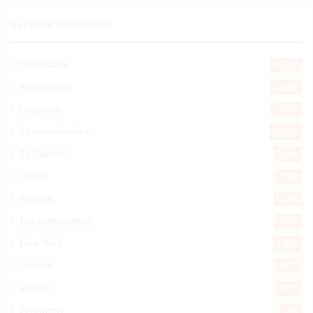
Explorar categorias
Destacada
16.360
Nacionales
14.567
Deportes
11.494
Internacionales
10.846
Tu Ciudad
7.546
Cibao
7.109
Política
5.599
Entretenimiento
5.513
New York
2.649
Opinión
1.877
Videos
1.871
Economía
926