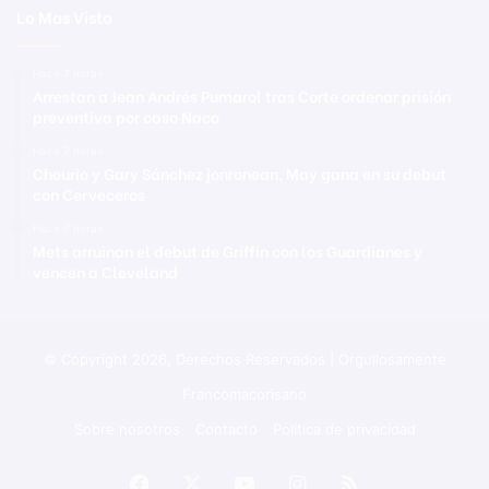
Lo Mas Visto
Hace 7 horas
Arrestan a Jean Andrés Pumarol tras Corte ordenar prisión
preventiva por caso Naco
Hace 7 horas
Chourio y Gary Sánchez jonronean, May gana en su debut
con Cerveceros
Hace 7 horas
Mets arruinan el debut de Griffin con los Guardianes y
vencen a Cleveland
© Copyright 2026, Derechos Reservados | Orgullosamente
Francomacorisano
Sobre nosotros
Contacto
Política de privacidad
Facebook
X
YouTube
Instagram
RSS