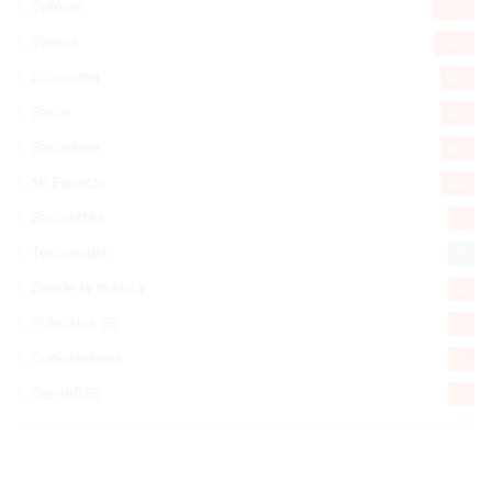
Opinión
1.877
Videos
1.871
Economía
926
Salud
503
Saludable
367
Mi Espacio
280
Encuestas
97
Tecnologia
65
Desde la matica
60
Policiales 56
55
Curiosidades
15
Gente056
4