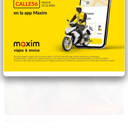
WASHINGTON.- Se suponía que sería una glamurosa noche de
sábado en un salón de baile de Washington con la presencia
del presidente Donald Trump, pero el glamour se vio truncado
por disparos que hicieron que los invitados se tiraran al suelo y
que el líder estadounidense fuera sacado a la fuerza por el
personal de seguridad. Trump estaba sentado en…
Internacionales
Redacción
22 abril 2026