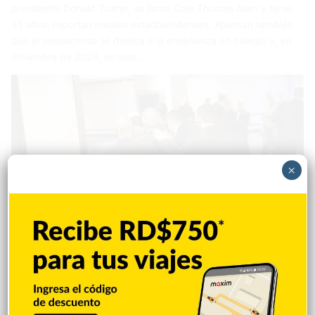
presidente Donald Trump, se llama Cole Thomas Allen y tiene
31 años, reportan medios estadounidenses. Apuntan también
que el sospechoso se dedica a la enseñanza en colegio y, en
diciembre de 2024, incluso…
×
Destacada
Redacción
26 abril 2026
Fuertes explosiones y una evacuación de
Trump: caos en la cena de corresponsales