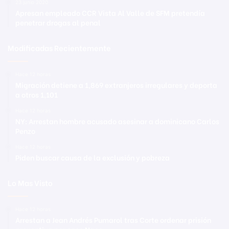
23 junio 2020
Apresan empleado CCR Vista Al Valle de SFM pretendía
penetrar drogas al penal
Modificadas Recientemente
Hace 12 horas
Migración detiene a 1,869 extranjeros irregulares y deporta
a otros 1,101
Hace 12 horas
NY: Arrestan hombre acusado asesinar a dominicano Carlos
Penzo
Hace 12 horas
Piden buscar causa de la exclusión y pobreza
Lo Mas Visto
Hace 12 horas
Arrestan a Jean Andrés Pumarol tras Corte ordenar prisión