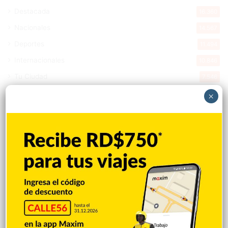
Destacada
16.360
Nacionales
14.567
Deportes
11.494
Internacionales
10.846
Tu Ciudad
7.546
Cibao
7.109
×
Política
5.599
Entretenimiento
5.513
New York
2.649
Opinión
1.877
Videos
1.871
Economía
926
Salud
503
Saludable
367