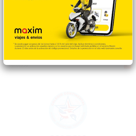
Mi Espacio
280
Encuestas
97
Tecnologia
65
Desde la matica
60
Policiales 56
55
Curiosidades
15
Gente056
4