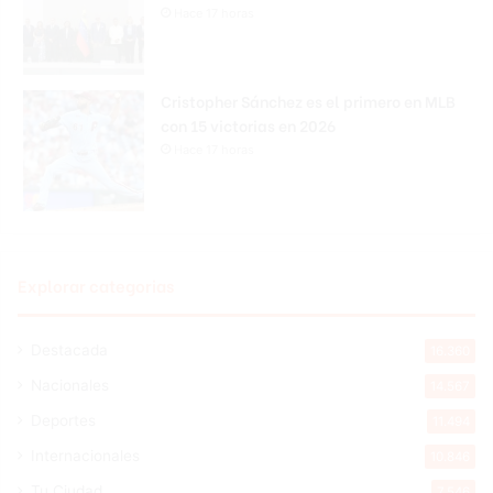
Hace 17 horas
Cristopher Sánchez es el primero en MLB
con 15 victorias en 2026
Hace 17 horas
Explorar categorias
Destacada
16.360
Nacionales
14.567
Deportes
11.494
Internacionales
10.846
Tu Ciudad
7.546