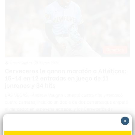
Deportes
Justin Santos
9 junio 2026
Cerveceros le ganan maratón a Atléticos:
15-14 en 12 entradas en juego de 11
jonrones y 34 hits
LAS VEGAS.- Andrew Vaughn conectó cuatro hits y remolcó
cuatro carreras, incluido un doble de dos carreras que empató
el marcador en la novena entrada, y los Cerveceros de
Milwaukee superaron a los Atléticos 15-14 en 12 innings la
×
noche del lunes en el Las Vegas Ballpark, en un juego frenético
que incluyó 11 jonrones. El corredor automático Christian