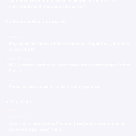
Abinader juramenta a nueve ministros; los demás se
consideran confirmados en los cargos
Modificadas Recientemente
Hace 17 horas
Migración detiene a 1,869 extranjeros irregulares y deporta
a otros 1,101
Hace 17 horas
NY: Arrestan hombre acusado asesinar a dominicano Carlos
Penzo
Hace 17 horas
Piden buscar causa de la exclusión y pobreza
Lo Mas Visto
Hace 17 horas
Arrestan a Jean Andrés Pumarol tras Corte ordenar prisión
preventiva por caso Naco