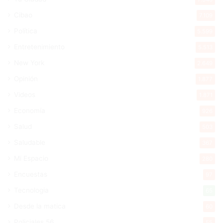
Cibao
7.109
Política
5.599
Entretenimiento
5.513
New York
2.649
Opinión
1.877
Videos
1.871
Economía
926
Salud
503
Saludable
367
Mi Espacio
280
Encuestas
97
Tecnologia
65
Desde la matica
60
Policiales 56
55