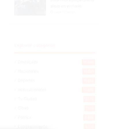
slam en victoria
Hace 10 horas
Explorar categorias
Destacada
16.348
Nacionales
14.551
Deportes
11.482
Internacionales
10.832
Tu Ciudad
7.532
Cibao
7.103
Política
5.592
Entretenimiento
5.510