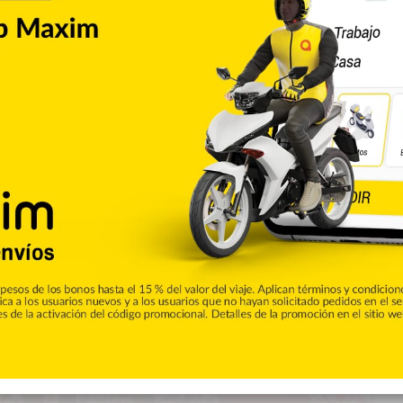
Entretenimiento
0
 México dieron positivo al
leza Miss México, donde la ganadora va a representar ese país
coronavirus, durante el evento el jueves pasado, en la capital de
do que durante el certamen supuestamente ha habido un
…