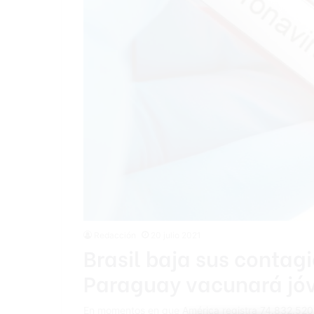
Redacción
20 julio 2021
Brasil baja sus contagi
Paraguay vacunará jó
En momentos en que América registra 74.832.520 c