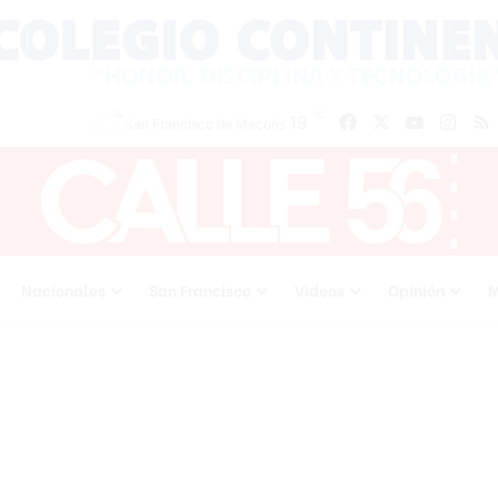
℃
19
Facebook
X
YouTube
Inst
San Francisco de Macoris
Nacionales
San Francisco
Videos
Opinión
M