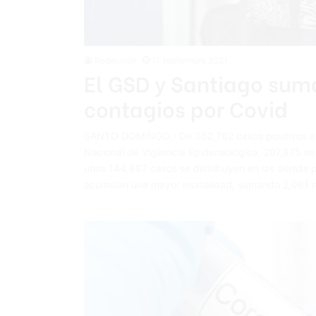
Redacción
11 septiembre 2021
El GSD y Santiago sum
contagios por Covid
SANTO DOMINGO.- De 352,762 casos positi­vos acu
Na­cional de Vigilancia Epi­demiológica, 207,875 s
unos 144,887 casos se distri­buyen en las demás pr
acu­mulan una mayor mor­talidad, sumando 2,061 