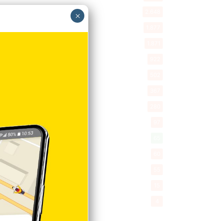
New York
2.648
×
Opinión
1.877
Videos
1.871
Economía
922
Salud
502
Saludable
367
Mi Espacio
280
Encuestas
97
Tecnologia
65
Desde la matica
60
Policiales 56
55
Curiosidades
15
Gente056
4