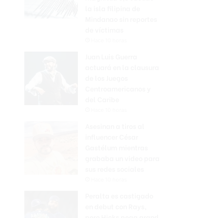
la isla filipina de
Mindanao sin reportes
de víctimas
Hace 10 horas
Juan Luis Guerra
actuará en la clausura
de los Juegos
Centroamericanos y
del Caribe
Hace 10 horas
Asesinan a tiros al
influencer César
Gastélum mientras
grababa un video para
sus redes sociales
Hace 10 horas
Peralta es castigado
en debut con Rays,
pero Hicks pega grand