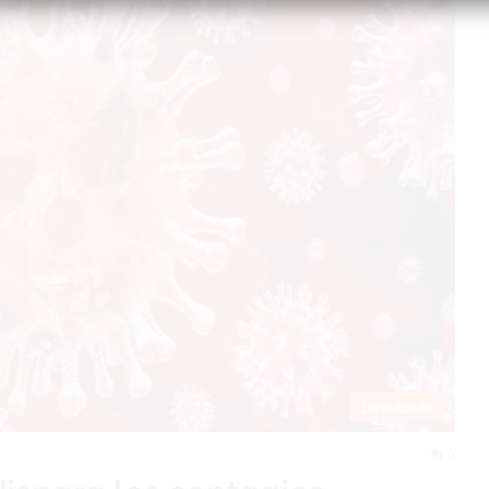
Destacada
0
dispara los contagios,