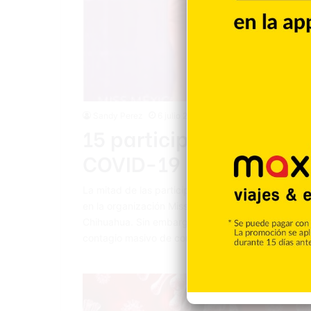
Sandy Perez
6 julio 2021
15 participantes a Miss
COVID-19
La mitad de las participantes del certamen de bel
en la organización Miss Mundo, dieron positivo al 
Chihuahua. Sin embargo, este lunes ha trascendi
contagio masivo de coronavirus, según informa la