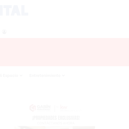
agram
RSS
Acceso
i Espacio
Entretenimiento