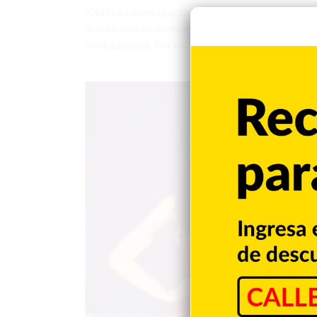
(OMS) advierte que los contagios globales de esta
mundo vive un momento de la pandemia “muy peligro
crisis sanitaria. Por un…