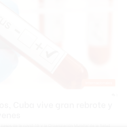
Internacionales
0
os, Cuba vive gran rebrote y
venes
asos de la covid-19 y la Organización Mundial de la Salud