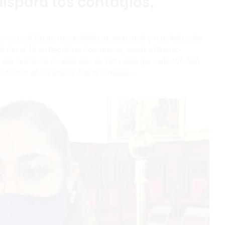
 po­sitividad, transmisi­bilidad, incidencia y hospitalización
l Covid-19 en República Do­minicana, siendo el Dis­trito
n una incidencia de siete días de 167 casos por cada 100,000
sitividad de las últi­mas cuatro semanas…