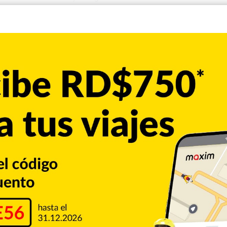
 enfermedad registran un aumento del 11,5 %, por lo que el
so”, el continente intenta en medio de contrastes salir de la