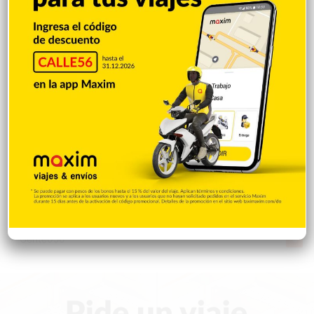
Videos
1.871
Economía
925
Salud
502
Saludable
367
Mi Espacio
280
Encuestas
97
Tecnologia
65
Desde la matica
60
Policiales 56
55
Curiosidades
15
Gente056
4