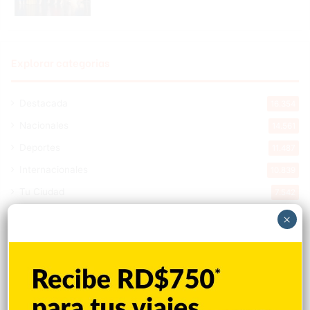
Explorar categorias
Destacada
16.354
Nacionales
14.561
Deportes
11.487
Internacionales
10.839
Tu Ciudad
7.542
Cibao
7.105
×
Política
5.596
Entretenimiento
5.511
New York
2.648
Opinión
1.877