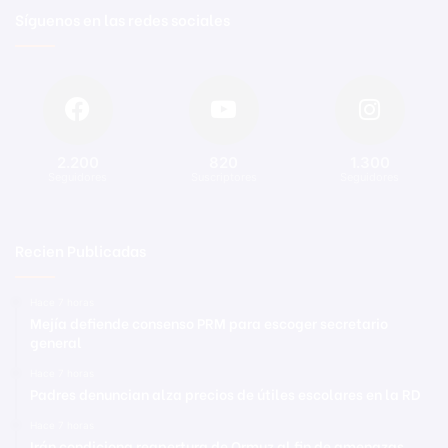
Síguenos en las redes sociales
2.200
820
1.300
Seguidores
Suscriptores
Seguidores
Recien Publicadas
Hace 7 horas
Mejía defiende consenso PRM para escoger secretario
general
Hace 7 horas
Padres denuncian alza precios de útiles escolares en la RD
Hace 7 horas
Irán condiciona reapertura de Ormuz al fin de amenazas