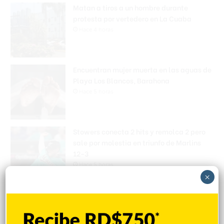
Matan a tiros a un hombre durante
protesta por vertedero en La Cuaba
Hace 4 horas
Encuentran mujer muerta en las aguas de
Playa Los Blancos, Barahona
Hace 5 horas
Stowers conecta 2 hits y remolca 2 pero
sale por molestia en triunfo de Marlins
12-3
Hace 5 horas
×
Explorar categorias