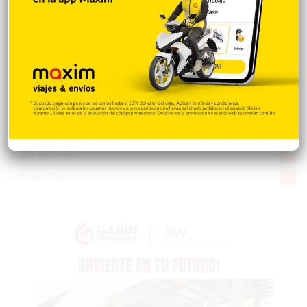
Salud
505
Saludable
367
Mi Espacio
281
Encuestas
97
Tecnologia
65
Desde la matica
60
Policiales 56
55
Curiosidades
15
Gente056
4