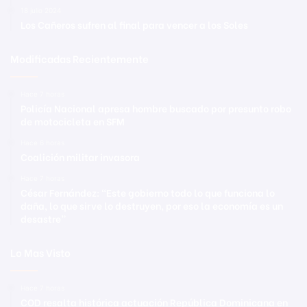
18 julio 2024
Los Cañeros sufren al final para vencer a los Soles
Modificadas Recientemente
Hace 7 horas
Policía Nacional apresa hombre buscado por presunto robo
de motocicleta en SFM
Hace 6 horas
Coalición militar invasora
Hace 7 horas
César Fernández: “Este gobierno todo lo que funciona lo
daña, lo que sirve lo destruyen, por eso la economía es un
desastre”
Lo Mas Visto
Hace 7 horas
COD resalta histórica actuación República Dominicana en