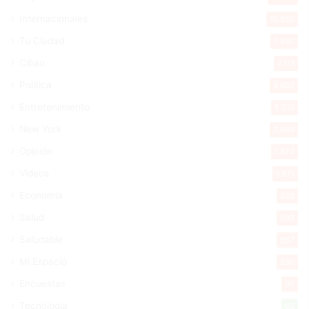
Internacionales
10.850
Tu Ciudad
7.547
Cibao
7.113
Política
5.602
Entretenimiento
5.514
New York
2.649
Opinión
1.877
Videos
1.871
Economía
928
Salud
503
Saludable
367
Mi Espacio
280
Encuestas
97
Tecnologia
65