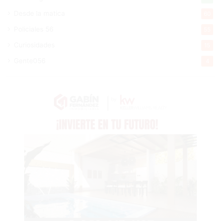
Desde la matica
60
Policiales 56
55
Curiosidades
15
Gente056
4