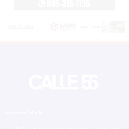
Acerca de Calle56
Tu Portal de Información, donde convergen los eventos más