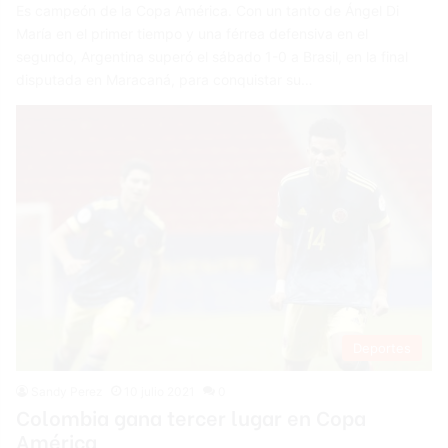
Es campeón de la Copa América. Con un tanto de Ángel Di
María en el primer tiempo y una férrea defensiva en el
segundo, Argentina superó el sábado 1-0 a Brasil, en la final
disputada en Maracaná, para conquistar su…
Deportes
Sandy Perez
10 julio 2021
0
Colombia gana tercer lugar en Copa
América