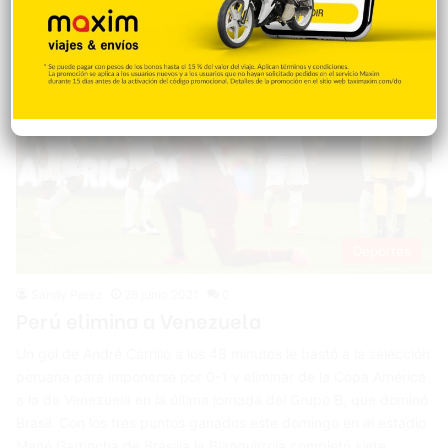
Deportes
Sandy Perez
28 junio 2021
0
Perú elimina a Venezuela
Un gol de André Carrillo a los 48 minutos le bastó a la selección
peruana para imponerse por 0-1 y eliminar de la Copa América
a la de Venezuela en la última jornada del Grupo B, que dominó
Brasil. Con los tres puntos ganados este domingo en el estadio
Mané Garrincha de Brasilia la Blanquirroja completó siete