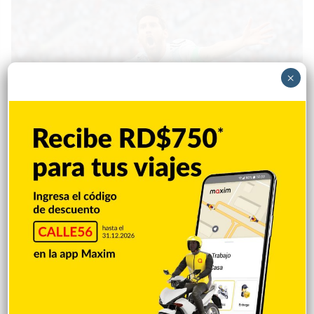
×
Deportes
Redacción
4 julio 2021
0
De la mano de Lionel Messi, Argentina
golea a Ecuador 3-0
Lionel Messi está decidido a ganar un título con Argentina,
como nunca antes. El capitán anotó de tiro libre y dio dos
asistencias este sábado, para la goleada 3-0 sobre Ecuador,
que le permitirá a la Argentina jugar la semifinal de la Copa
América por cuarta edición consecutiva. Enfrentará a Colombia
el martes en Brasilia. Rodrigo De Paul abrió la…