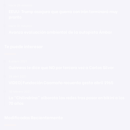
Hace 29 minutos
EEUU: Trump asegura que guerra con Irán terminará muy
pronto
Hace 31 minutos
Avanza evaluación ambiental de la autopista Ámbar
Te puede interesar
6 enero 2021
Guinness le dice que NO por tercera vez a Carlos Silver
28 abril 2021
VIDEO| Fundación Caamaño recuerda gesta abril 1965
18 febrero 2021
La “Chilindrina” alborota las redes tras posar en bikini a los
70 años
Modificadas Recientemente