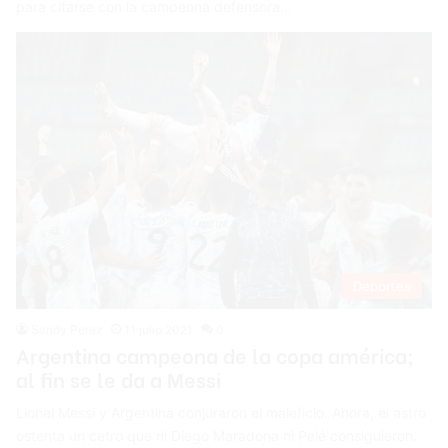
para citarse con la campeona defensora…
Deportes
Sandy Perez
11 julio 2021
0
Argentina campeona de la copa américa;
al fin se le da a Messi
Lionel Messi y Argentina conjuraron el maleficio. Ahora, el astro
ostenta un cetro que ni Diego Maradona ni Pelé consiguieron.