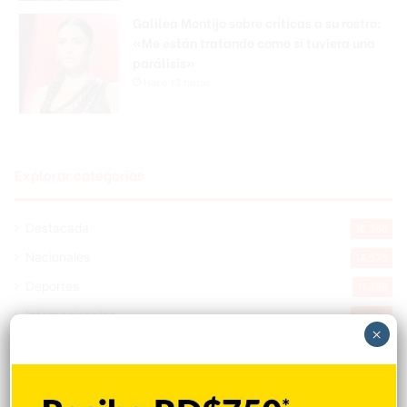
Galilea Montijo sobre críticas a su rostro:
«Me están tratando como si tuviera una
parálisis»
Hace 13 horas
Explorar categorias
Destacada
16.366
Nacionales
14.575
Deportes
11.499
Internacionales
10.855
×
Tu Ciudad
7.547
Cibao
7.113
Política
5.603