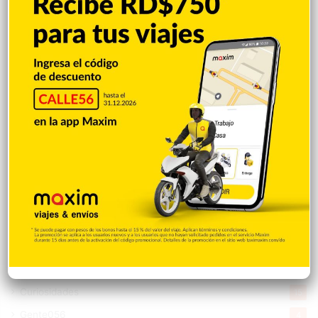
Entretenimiento
5.516
New York
2.650
Opinión
1.877
Videos
1.871
Economía
928
Salud
503
Saludable
367
Mi Espacio
280
Encuestas
97
Tecnologia
65
Desde la matica
60
Policiales 56
55
Curiosidades
15
Gente056
4