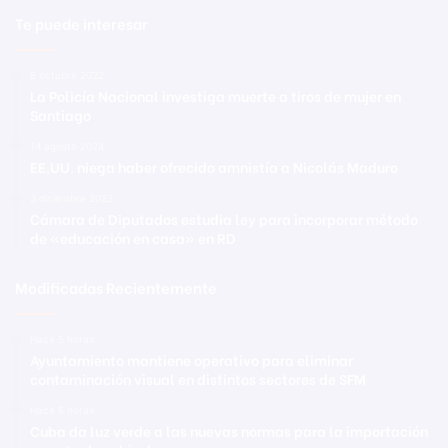
Te puede interesar
8 octubre 2022
La Policía Nacional investiga muerte a tiros de mujer en
Santiago
14 agosto 2024
EE.UU. niega haber ofrecido amnistía a Nicolás Maduro
3 diciembre 2023
Cámara de Diputados estudia ley para incorporar método
de «educación en casa» en RD
Modificadas Recientemente
Hace 5 horas
Ayuntamiento mantiene operativo para eliminar
contaminación visual en distintos sectores de SFM
Hace 6 horas
Cuba da luz verde a las nuevas normas para la importación