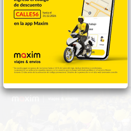
Saludable
367
Mi Espacio
280
Encuestas
97
Tecnologia
65
Desde la matica
60
Policiales 56
55
Curiosidades
15
Gente056
4