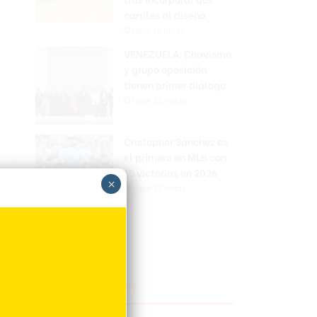
carriles al diseño
Hace 19 horas
VENEZUELA: Chavismo
y grupo oposición
tienen primer diálogo
Hace 20 horas
Cristopher Sánchez es
el primero en MLB con
15 victorias en 2026
×
Hace 20 horas
Explorar categorias