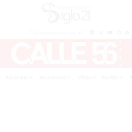
℃
16
Facebook
X
YouTube
Inst
San Francisco de Macoris
Nacionales
San Francisco
Videos
Opinión
M