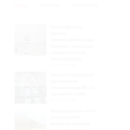
Popular
Reciente
Comentarios
Policía Nacional
ejecuta
allanamientos; ocupa
escopeta, municiones
y motocicleta con
chasis alterado
Hace 19 horas
Incautan 41 paquetes
de marihuana
enviados desde EE. UU.
con destino a SFM
Hace 19 horas
Amplían puentes de la
Circunvalación
Machacho González
tras incorporar dos