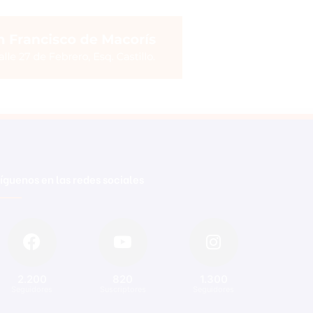
íguenos en las redes sociales
2.200
820
1.300
Seguidores
Suscriptores
Seguidores