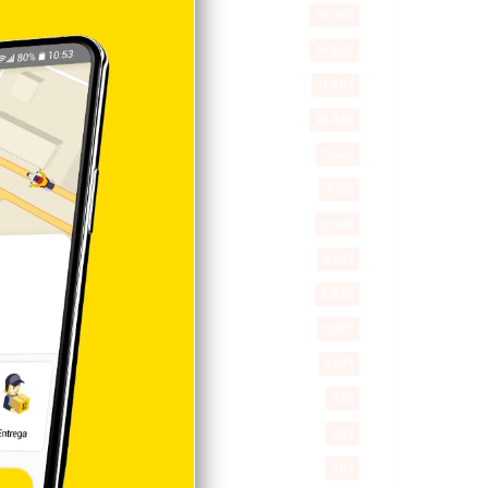
Destacada
16.360
Nacionales
14.567
Deportes
11.494
Internacionales
10.846
Tu Ciudad
7.546
Cibao
7.109
Política
5.599
Entretenimiento
5.513
New York
2.649
Opinión
1.877
Videos
1.871
Economía
926
Salud
503
Saludable
367