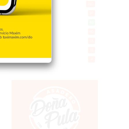
Mi Espacio
280
Encuestas
97
Tecnologia
65
Desde la matica
60
Policiales 56
55
Curiosidades
15
Gente056
4