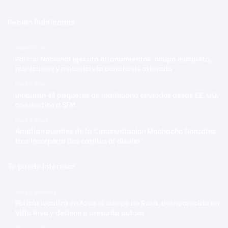
Recien Publicadas
Hace 5 horas
Policía Nacional ejecuta allanamientos; ocupa escopeta,
municiones y motocicleta con chasis alterado
Hace 6 horas
Incautan 41 paquetes de marihuana enviados desde EE. UU.
con destino a SFM
Hace 6 horas
Amplían puentes de la Circunvalación Machacho González
tras incorporar dos carriles al diseño
Te puede interesar
Hace 3 semanas
Policía localiza en Azua el cuerpo de Rosa, desaparecida en
Villa Riva y detiene a presunta autora
17 marzo 2026