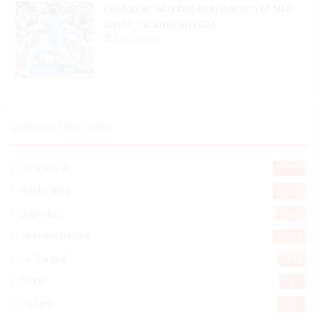
Cristopher Sánchez es el primero en MLB
con 15 victorias en 2026
Hace 6 horas
Explorar categorias
Destacada
16.360
Nacionales
14.567
Deportes
11.494
Internacionales
10.846
Tu Ciudad
7.546
Cibao
7.109
Política
5.599