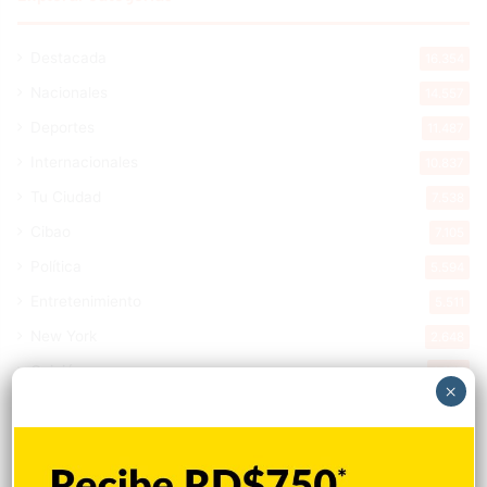
Destacada
16.354
Nacionales
14.557
Deportes
11.487
Internacionales
10.837
Tu Ciudad
7.538
Cibao
7.105
Política
5.594
Entretenimiento
5.511
New York
2.648
Opinión
1.877
×
Videos
1.871
Economía
924
Salud
502