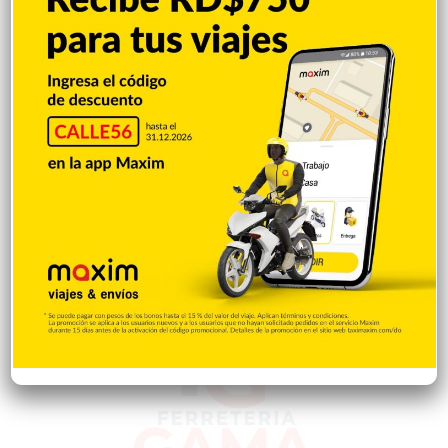
Saludable
367
Mi Espacio
280
Encuestas
97
Tecnologia
65
Desde la matica
60
Policiales 56
55
Curiosidades
15
Gente056
4