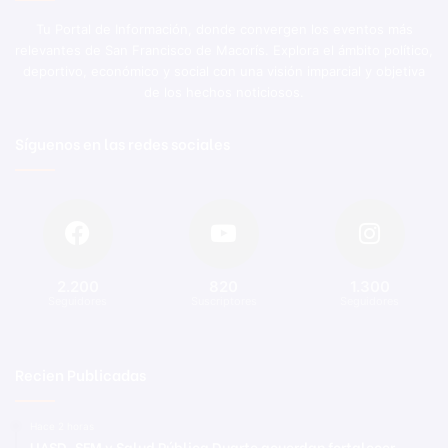
Tu Portal de Información, donde convergen los eventos más
relevantes de San Francisco de Macorís. Explora el ámbito político,
deportivo, económico y social con una visión imparcial y objetiva
de los hechos noticiosos.
Síguenos en las redes sociales
2.200
820
1.300
Seguidores
Suscriptores
Seguidores
Recien Publicadas
Hace 2 horas
UASD-SFM y Salud Pública Duarte acuerdan fortalecer