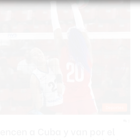
Deportes
0
vencen a Cuba y van por el