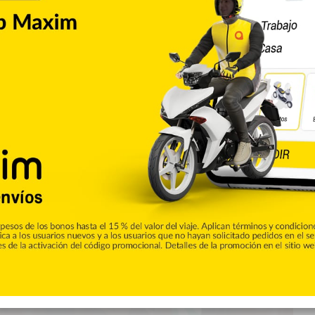
Destacada
0
en a México y avanzan a la
 enfrentarán a EEUU por oro
al sexteto de México tres sets por cero y sellaron su pase a
 Norceca Final Six, que se celebra en el Palacio
Olímpico Juan Pablo Duarte. Las representantes de República
(3-0), cerraron…