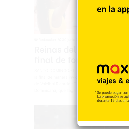
Redacción
30 junio 2024
Reinas del Caribe barr
final de forma invicta,
SANTO DOMINGO.- Las Reinas del Caribe barrieron 
la final de manera invicta en la Copa Panamericana
de Voleibol Ricardo –Gioriver- Arias, del Centro 
Dominicana, que llegaron a la final con marca de 