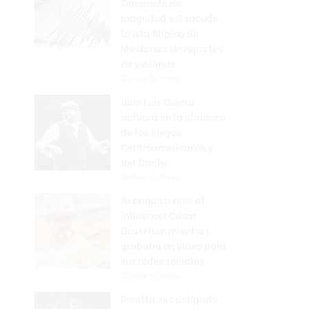
Terremoto de
magnitud 6,3 sacude
la isla filipina de
Mindanao sin reportes
de víctimas
Hace 12 horas
Juan Luis Guerra
actuará en la clausura
de los Juegos
Centroamericanos y
del Caribe
Hace 12 horas
Asesinan a tiros al
influencer César
Gastélum mientras
grababa un video para
sus redes sociales
Hace 12 horas
Peralta es castigado