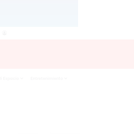
agram
RSS
Acceso
i Espacio
Entretenimiento