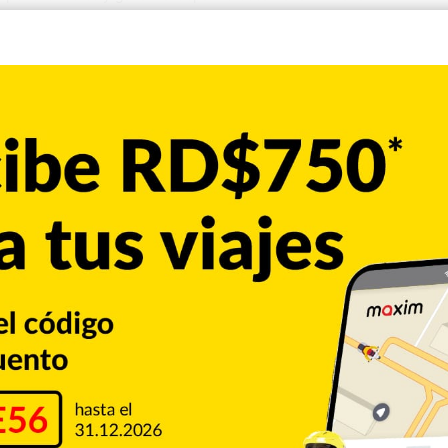
, 17-25, 23-25, 25-16 y 15-11). Las dominicanos habían ganado
e perder ante Estados Unidos en la final del año pasado. El