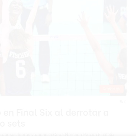
Deportes
0
en Final Six al derrotar a
o sets
por sus fueros y ganan la Copa Norceca Panam Final Six