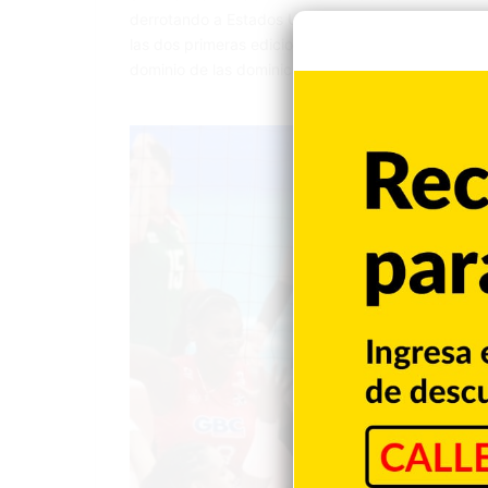
derrotando a Estados Unidos en cinco sets (25-15
las dos primeras ediciones en 2021 y 2022 antes d
dominio de las dominicanas…