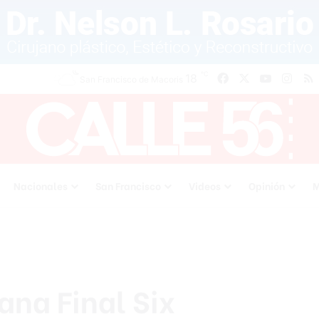
℃
18
Facebook
X
YouTube
Inst
San Francisco de Macoris
Nacionales
San Francisco
Videos
Opinión
M
na Final Six