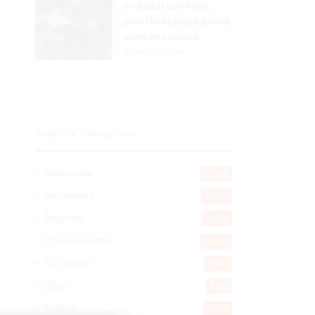
en debut con Rays,
pero Hicks pega grand
slam en victoria
Hace 12 horas
Explorar categorias
Destacada
16.348
Nacionales
14.551
Deportes
11.482
Internacionales
10.832
Tu Ciudad
7.532
Cibao
7.103
Política
5.592