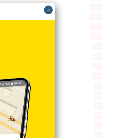
Entretenimiento
5.510
×
New York
2.648
Opinión
1.877
Videos
1.871
Economía
922
Salud
502
Saludable
367
Mi Espacio
280
Encuestas
97
Tecnologia
65
Desde la matica
60
Policiales 56
55
Curiosidades
15
Gente056
4