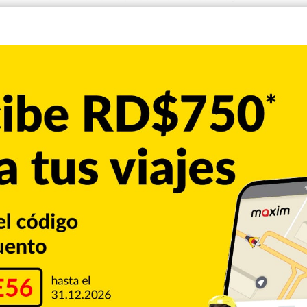
pas de drenajes desde 2022, sin que la problemática haya sido
os continúan destapados y representan un riesgo constante para
a por Listín Diario sobre…