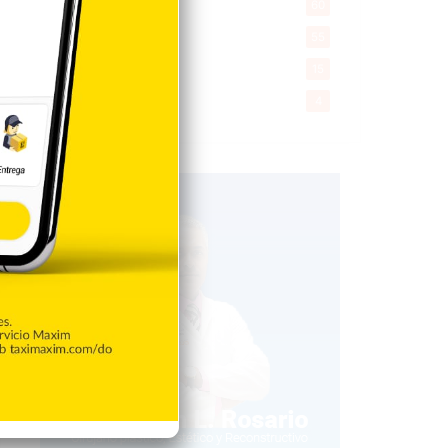
Desde la matica
60
Policiales 56
55
Curiosidades
15
Gente056
4