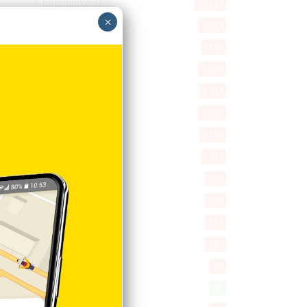
Internacionales
10.843
×
Tu Ciudad
7.543
Cibao
7.108
Política
5.599
Entretenimiento
5.513
New York
2.648
Opinión
1.877
Videos
1.871
Economía
926
Salud
503
Saludable
367
Mi Espacio
280
Encuestas
97
Tecnologia
65