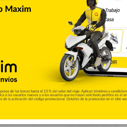
Cibao
lias afectadas por rotura de
 explotación de una tubería matriz de la Corporación del
) en la comunidad La Zanja, del municipio Sabana Iglesia,
inundación aún no reciben respuestas sobre la construcción de
casas y todas sus pertenencias,…