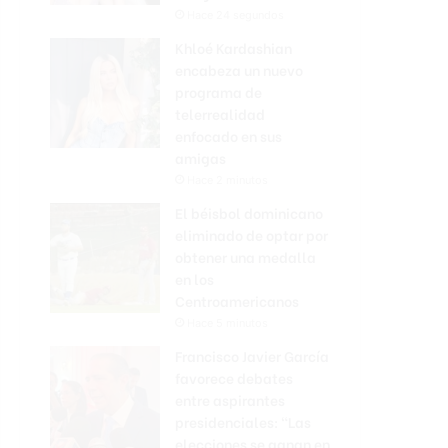
Hace 24 segundos
Khloé Kardashian
encabeza un nuevo
programa de
telerrealidad
enfocado en sus
amigas
Hace 2 minutos
El béisbol dominicano
eliminado de optar por
obtener una medalla
en los
Centroamericanos
Hace 5 minutos
Francisco Javier García
favorece debates
entre aspirantes
presidenciales: “Las
elecciones se ganan en