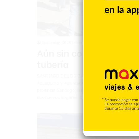
Redacción
25 febrero 2026
Aún sin compensar fami
tubería
SANTIAGO DE LOS CABALLEROS.- A dos meses de la
Acueducto y Alcantarillado de Santiago (CORAASAN
provincia Santiago, las familias afectadas por la 
sus nuevos hogares. Luego de haber perdido sus 