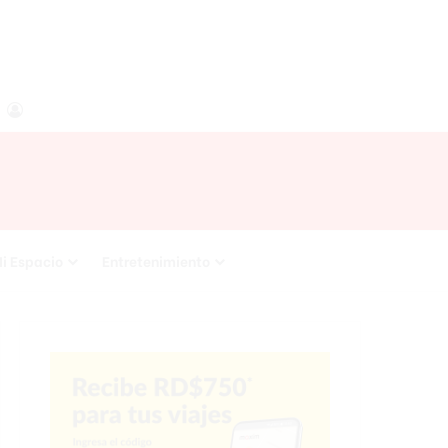
agram
RSS
Acceso
i Espacio
Entretenimiento