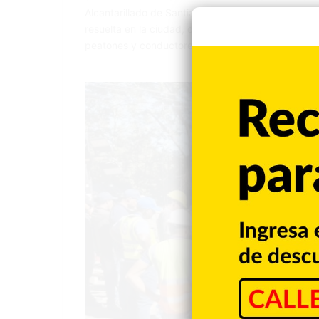
Alcantarillado de Santiago en la reposición de ta
resuelta en la ciudad, donde centenas de registr
peatones y conductores. Tras la denuncia realizad