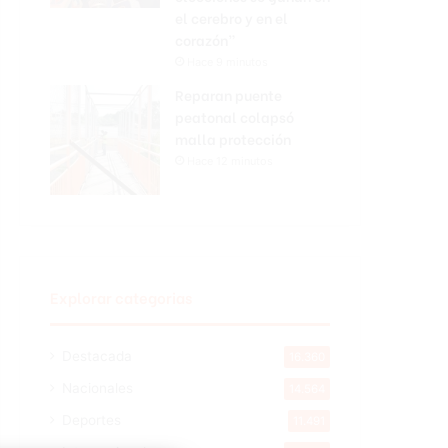
el cerebro y en el
corazón”
Hace 9 minutos
Reparan puente
peatonal colapsó
malla protección
Hace 12 minutos
Explorar categorias
Destacada
16.360
Nacionales
14.564
Deportes
11.491