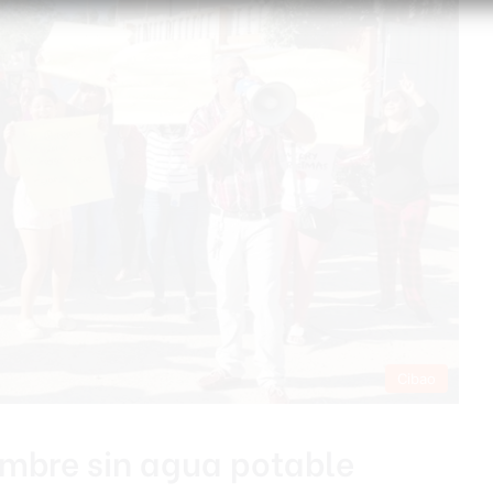
Cibao
embre sin agua potable