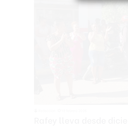
Redacción
19 febrero 2026
Rafey lleva desde dici