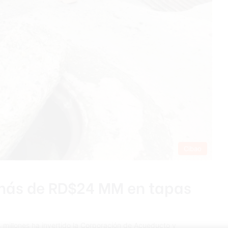
Cibao
 más de RD$24 MM en tapas
lones ha invertido la Corporación de Acueducto y