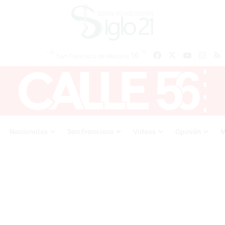
℃
16
Facebook
X
YouTube
Inst
San Francisco de Macoris
Nacionales
San Francisco
Videos
Opinión
M