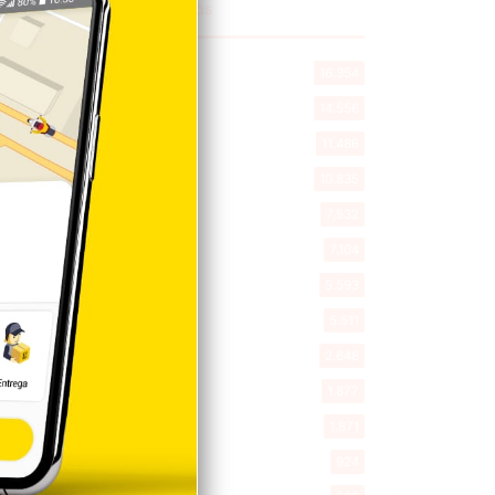
Explorar categorias
Destacada
16.354
Nacionales
14.556
Deportes
11.486
Internacionales
10.835
Tu Ciudad
7.532
Cibao
7.104
Política
5.593
Entretenimiento
5.511
New York
2.648
Opinión
1.877
Videos
1.871
Economía
924