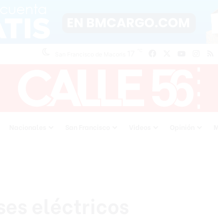
℃
17
Facebook
X
YouTube
Inst
San Francisco de Macoris
Nacionales
San Francisco
Videos
Opinión
M
es eléctricos