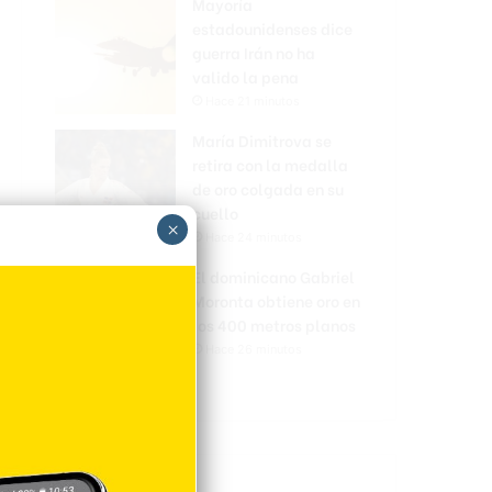
Mayoría
estadounidenses dice
guerra Irán no ha
valido la pena
Hace 21 minutos
María Dimitrova se
retira con la medalla
de oro colgada en su
cuello
×
Hace 24 minutos
El dominicano Gabriel
Moronta obtiene oro en
los 400 metros planos
Hace 26 minutos