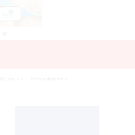
agram
RSS
Acceso
i Espacio
Entretenimiento