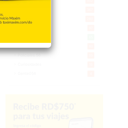
Salud
502
Saludable
367
Mi Espacio
280
Encuestas
97
Tecnologia
65
Desde la matica
60
Policiales 56
55
Curiosidades
15
Gente056
4