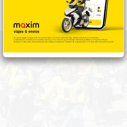
Curiosidades
15
Gente056
4