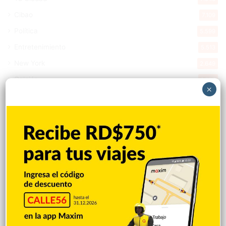
Cibao
7.109
Política
5.599
Entretenimiento
5.513
New York
2.649
Opinión
1.877
×
Videos
1.871
Economía
926
Salud
503
Saludable
367
Mi Espacio
280
Encuestas
97
Tecnologia
65
Desde la matica
60
Policiales 56
55