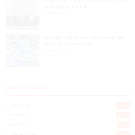
tienen primer diálogo
Hace 1 hora
Cristopher Sánchez es el primero en MLB
con 15 victorias en 2026
Hace 1 hora
Explorar categorias
Destacada
16.360
Nacionales
14.567
Deportes
11.494
Internacionales
10.846