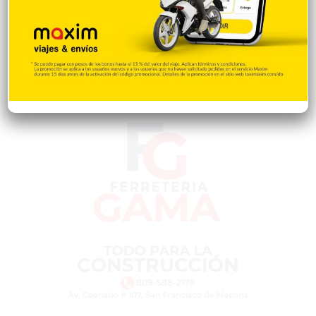
Policiales 56
55
Curiosidades
15
Gente056
4