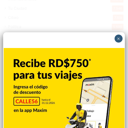
Tu Ciudad
7.546
Cibao
7.109
Política
5.599
Entretenimiento
5.513
×
New York
2.649
Opinión
1.877
Videos
1.871
Economía
926
Salud
503
Saludable
367
Mi Espacio
280
Encuestas
97
Tecnologia
65
Desde la matica
60