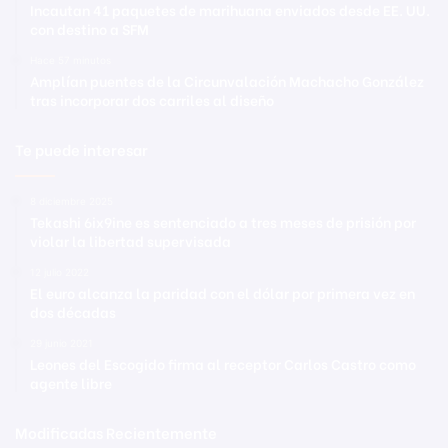
Incautan 41 paquetes de marihuana enviados desde EE. UU.
con destino a SFM
Hace 57 minutos
Amplían puentes de la Circunvalación Machacho González
tras incorporar dos carriles al diseño
Te puede interesar
8 diciembre 2025
Tekashi 6ix9ine es sentenciado a tres meses de prisión por
violar la libertad supervisada
12 julio 2022
El euro alcanza la paridad con el dólar por primera vez en
dos décadas
29 junio 2021
Leones del Escogido firma al receptor Carlos Castro como
agente libre
Modificadas Recientemente