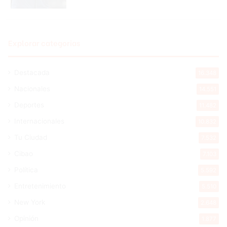
Explorar categorias
Destacada
16.348
Nacionales
14.551
Deportes
11.482
Internacionales
10.832
Tu Ciudad
7.532
Cibao
7.103
Política
5.592
Entretenimiento
5.510
New York
2.648
Opinión
1.877