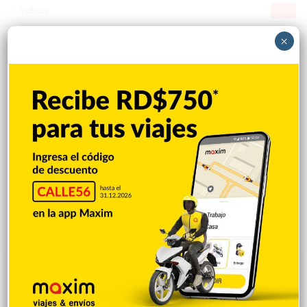
Videos
1.871
Economía
922
×
Salud
502
Saludable
367
Mi Espacio
280
Encuestas
97
Tecnologia
65
Desde la matica
60
Policiales 56
55
Curiosidades
15
Gente056
4