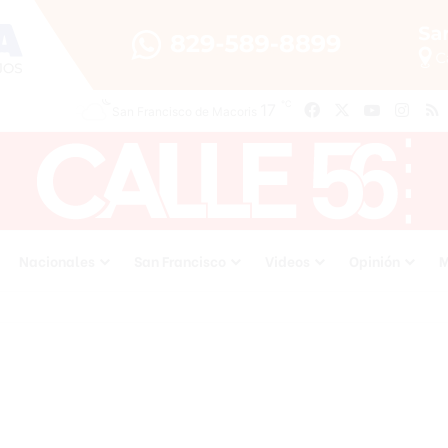
℃
17
Facebook
X
YouTube
Inst
San Francisco de Macoris
Nacionales
San Francisco
Videos
Opinión
M