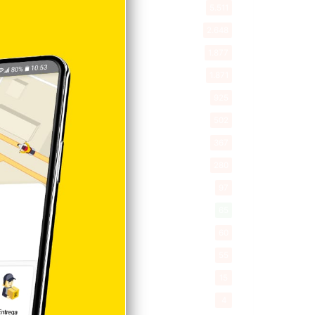
Entretenimiento
5.511
New York
2.648
Opinión
1.877
Videos
1.871
Economía
925
Salud
502
Saludable
367
Mi Espacio
280
Encuestas
97
Tecnologia
65
Desde la matica
60
Policiales 56
55
Curiosidades
15
Gente056
4