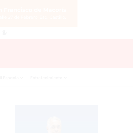
agram
RSS
Acceso
i Espacio
Entretenimiento