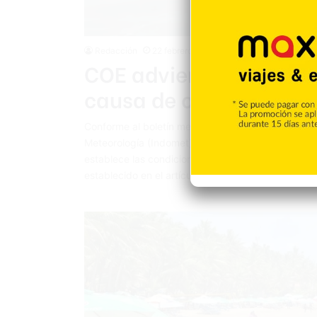
Redacción
22 febrero 2026
COE advierte niveles a
causa de oleaje anorma
Conforme al boletín meteorológico del día de este
Meteorología (Indomet), la Dirección del Centro d
establece las condiciones marítimas como deteriora
establecido en el artículo 2 capítulo 1, de la Ley