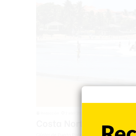
Redacción
2 abril 2026
Costa Norte está lista 
Clúster de Puerto Plata informa que la ocupación 