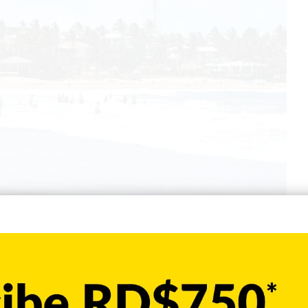
Cibao
para miles de visitas
hotelera es de 96.1 por ciento para esta Semana Santa La costa