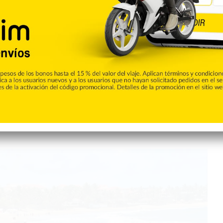
Cibao
ltos de riesgo marítimo por
l en la costa Norte
 sábado, emitido por el Instituto Dominicano de
e Operaciones de Emergencias (COE), informó que la institución
das en la costa caribeña. En virtud de lo anterior y lo
 147-02, el organismo explicó que se descontinua la…