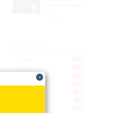
República Dominicana
2026
Hace 11 horas
Explorar categorias
Destacada
16.354
Nacionales
14.561
Deportes
11.487
×
Internacionales
10.839
Tu Ciudad
7.542
Cibao
7.105
Política
5.596