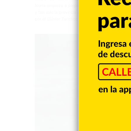
Norte empieza a prepararse para recibir a miles 
y tan solo la provincia de Puerto Plata contempl
por el Clúster Turístico del Destino…