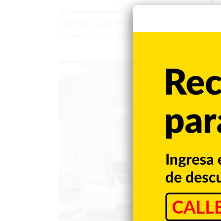
El cantante Manuel Varet, conocido como “Vakeró”
que recibir oxígeno. Hizo un llamado a los jóvene
sociales este tipo de imagen mía, pero espero le