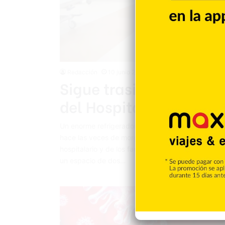
Redacción
10 junio 2021
Sigue trasiego de cadáv
del Hospital Luis E. Ay
Un enorme refrigerador ubicado junto a uno de lo
hace las veces de morgue para los fallecidos por c
hospitalario y de los familiares que esperan noti
un espacio de dos…