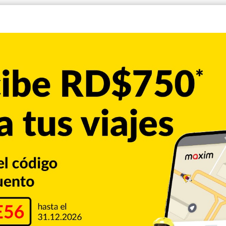
 comunicó que debido a la situación con el Covid-19 ha tenido
s a que tomen en serio la enfermedad. «Traté de evitar en redes
s sirva a muchos que no han tomado esto en serio. No es…