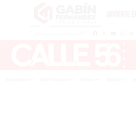
℃
15
Facebook
X
YouTube
Inst
San Francisco de Macoris
Nacionales
San Francisco
Videos
Opinión
M