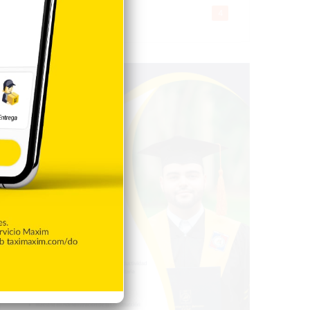
Gente056
4