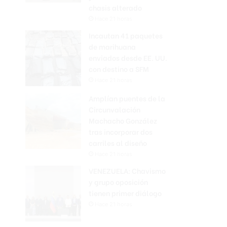
chasis alterado
Hace 21 horas
Incautan 41 paquetes
de marihuana
enviados desde EE. UU.
con destino a SFM
Hace 21 horas
Amplían puentes de la
Circunvalación
Machacho González
tras incorporar dos
carriles al diseño
Hace 21 horas
VENEZUELA: Chavismo
y grupo oposición
tienen primer diálogo
Hace 21 horas