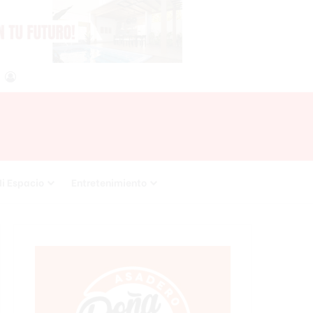
agram
RSS
Acceso
i Espacio
Entretenimiento