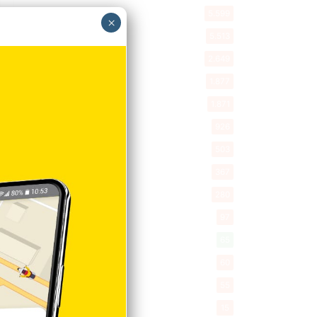
Política
5.599
×
Entretenimiento
5.513
New York
2.649
Opinión
1.877
Videos
1.871
Economía
926
Salud
503
Saludable
367
Mi Espacio
280
Encuestas
97
Tecnologia
65
Desde la matica
60
Policiales 56
55
Curiosidades
15