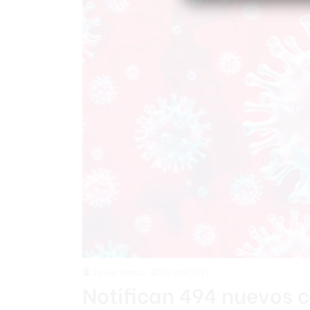
Javier Blanco
16 abril 2021
Notifican 494 nuevos c