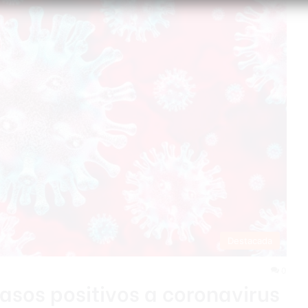
Destacada
0
asos positivos a coronavirus