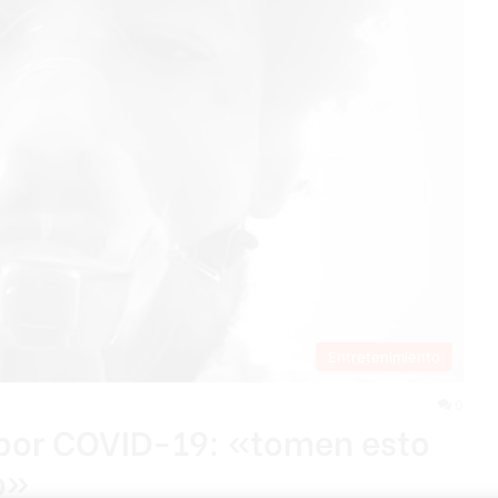
Entretenimiento
0
 por COVID-19: «tomen esto
o»