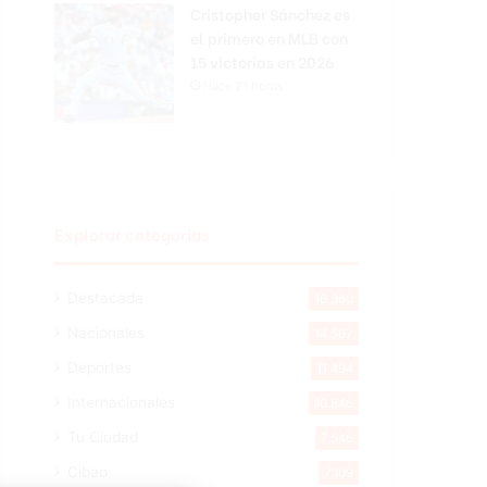
Cristopher Sánchez es
el primero en MLB con
15 victorias en 2026
Hace 21 horas
Explorar categorias
Destacada
16.360
Nacionales
14.567
Deportes
11.494
Internacionales
10.846
Tu Ciudad
7.546
Cibao
7.109