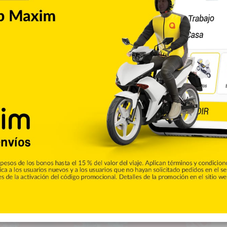
Nacionales
0
eres a la vista de usuarios
bar
s accesos al Hospital Luis Eduardo Aybar de Santo Domingo
ovid-19, a plena vista de los pacientes que llegan al centro
cias de los enfermos. Efe pudo comprobar este jueves como, en