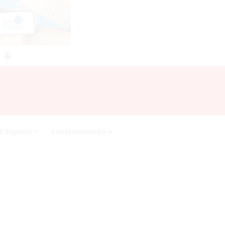
agram
RSS
Acceso
i Espacio
Entretenimiento