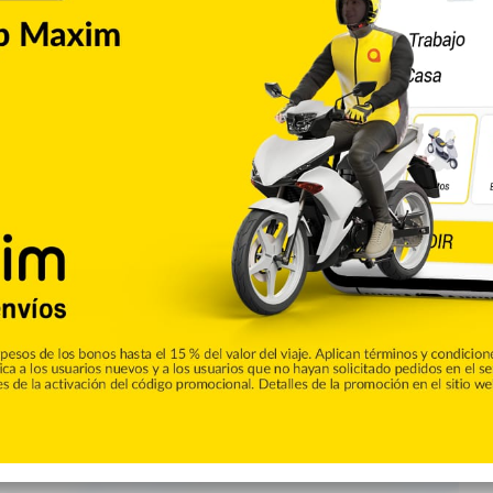
Nacionales
0
entros del Distrito Nacional
s no están autorizadas
resencial. La tasa de positividad del COVID-19 es de un 15.82
ón no autorizará la docencia semipresencial en los centros
nal, debido a que la tasa de positividad del COVID-19 es de un