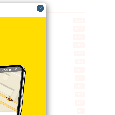
Explorar categorias
×
Destacada
16.348
Nacionales
14.551
Deportes
11.482
Internacionales
10.832
Tu Ciudad
7.532
Cibao
7.103
Política
5.592
Entretenimiento
5.510
New York
2.648
Opinión
1.877
Videos
1.871
Economía
922