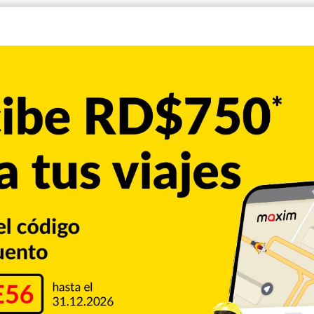
stuvo ingresada en terapia intensiva. La bailarina Yeri Peguero,
ta médica tras una dura batalla por su vida a causa del
es sociales muestra a Manny Cruz, quien lleva en una silla de