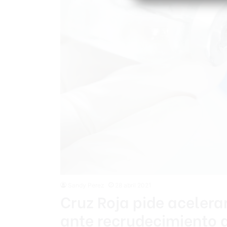
Sandy Perez
28 abril 2021
Cruz Roja pide aceler
ante recrudecimiento 