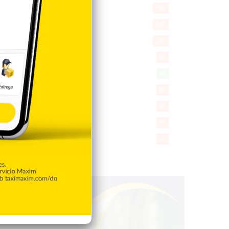
Salud
502
Saludable
367
Mi Espacio
280
Encuestas
97
Tecnologia
65
Desde la matica
60
Policiales 56
55
Curiosidades
15
Gente056
4