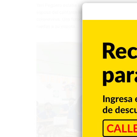
Yeri Peguero estaba infectada con la COVID-19 y e
esposa del cantante Manny Cruz, ha recibido el al
coronavirus. Una fotografía que circula en las red
ruedas a su esposa…