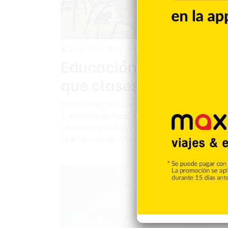
Sandy Perez
28 abril 2021
Educación advierte a c
que clases presenciale
Nuevos municipios se sumarán a la docencia semip
% en el Distrito Nacional. El Ministerio de Educaci
educativos públicos y privados del Distrito Nacio
15.82 por ciento. Una comunicación de…