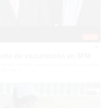
Videos
0
unto de vacunación en SFM
Fernando José Ureña, quien exhortó a la población a inocularse,
o del covid-19.