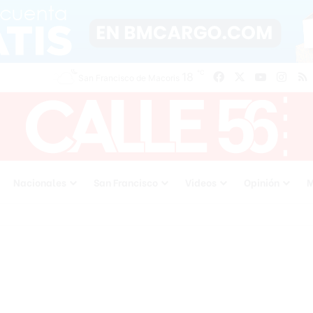
℃
18
Facebook
X
YouTube
Inst
San Francisco de Macoris
Nacionales
San Francisco
Videos
Opinión
M