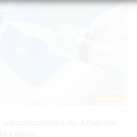
Internacionales
0
ar vacunaciones en América
de casos