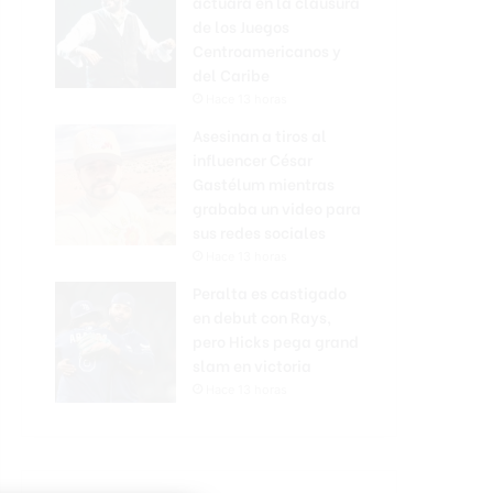
actuará en la clausura
de los Juegos
Centroamericanos y
del Caribe
Hace 13 horas
Asesinan a tiros al
influencer César
Gastélum mientras
grababa un video para
sus redes sociales
Hace 13 horas
Peralta es castigado
en debut con Rays,
pero Hicks pega grand
slam en victoria
Hace 13 horas