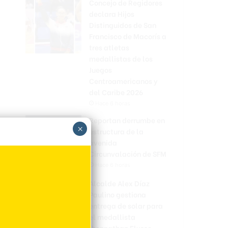
Concejo de Regidores
declara Hijos
Distinguidos de San
Francisco de Macorís a
tres atletas
medallistas de los
Juegos
Centroamericanos y
del Caribe 2026
Hace 6 horas
Reportan derrumbe en
×
estructura de la
avenida
Circunvalación de SFM
Hace 6 horas
Alcalde Alex Díaz
Paulino gestiona
entrega de solar para
el medallista
Jhonnathan Elysse