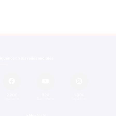
íguenos en las redes sociales
2.200
820
1.300
Seguidores
Suscriptores
Seguidores
Lo Mas Visto