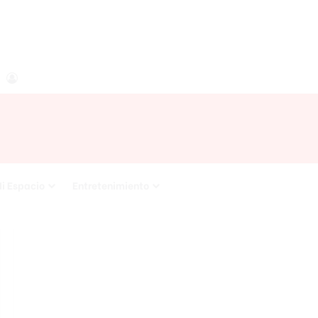
agram
RSS
Acceso
i Espacio
Entretenimiento