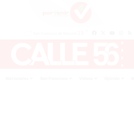
℃
23
Facebook
X
YouTube
Inst
San Francisco de Macoris
Nacionales
San Francisco
Videos
Opinión
M