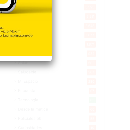
Política
5.595
Entretenimiento
5.511
New York
2.648
Opinión
1.877
Videos
1.871
Economía
924
Salud
502
Saludable
367
Mi Espacio
280
Encuestas
97
Tecnologia
65
Desde la matica
60
Policiales 56
55
Curiosidades
15