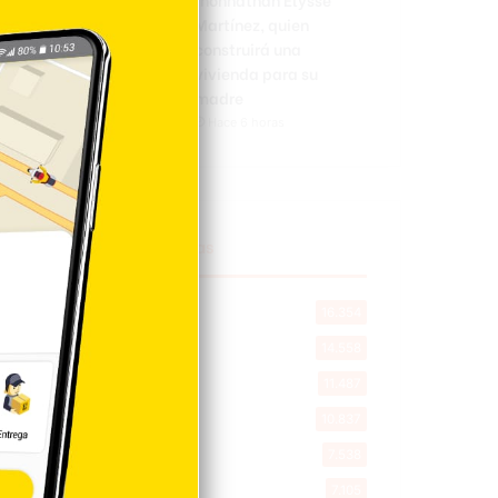
Martínez, quien
construirá una
vivienda para su
madre
Hace 6 horas
Explorar categorias
Destacada
16.354
Nacionales
14.558
Deportes
11.487
Internacionales
10.837
Tu Ciudad
7.538
Cibao
7.105