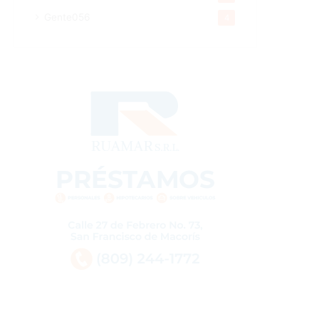
Gente056
4