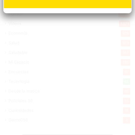
New York
2.650
Opinión
1.877
Videos
1.871
Economía
928
Salud
503
Saludable
367
Mi Espacio
280
Encuestas
97
Tecnologia
65
Desde la matica
60
Policiales 56
55
Curiosidades
15
Gente056
4