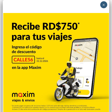
«Me están tratando como si tuviera una
×
parálisis»
Hace 9 horas
Explorar categorias
Destacada
16.366
Nacionales
14.575
Deportes
11.499
Internacionales
10.855
Tu Ciudad
7.547
Cibao
7.113
Política
5.603
Entretenimiento
5.516